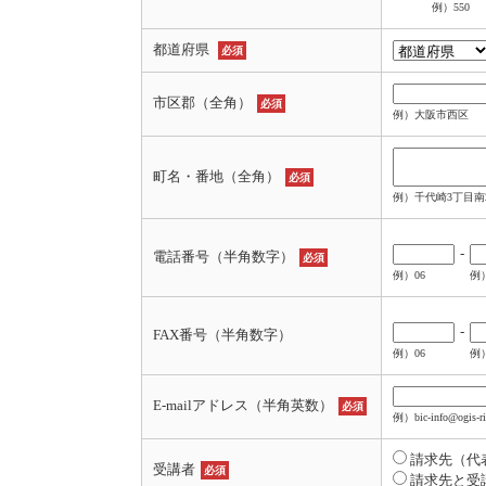
例）550
都道府県
必須
市区郡（全角）
必須
例）大阪市西区
町名・番地（全角）
必須
例）千代崎3丁目南2
-
電話番号（半角数字）
必須
例）06
例）
-
FAX番号（半角数字）
例）06
例）
E-mailアドレス（半角英数）
必須
例）bic-info@ogis-ri
請求先（代
受講者
必須
請求先と受