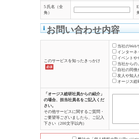
5.氏名（全
角）
お問い合わせ内容
当社のWe
インターネ
イベントや
このサービスを知ったきっかけ
当社からの
必須
自社の同僚
友人や知人
オージス総
「オージス総研社員からの紹介」
の場合、担当社員名をご記入くだ
さい。
その他サービスに関するご質問・
ご要望等ございましたら、ご記入
下さい（200文字以内）