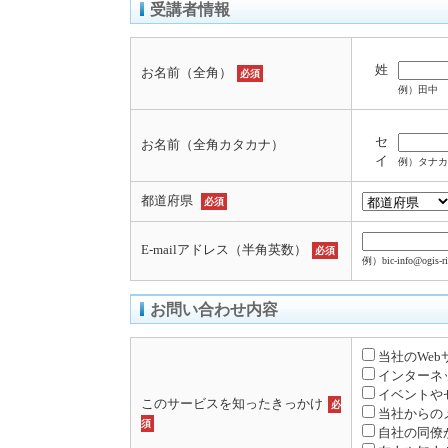
受講者情報
姓
お名前（全角）
必須
例）田中
セ
お名前（全角カタカナ）
イ
例）タナカ
都道府県
必須
E-mailアドレス（半角英数）
必須
例）bic-info@ogis-ri
お問い合わせ内容
当社のWe
インターネ
イベントや
このサービスを知ったきっかけ
必
当社からの
須
自社の同僚