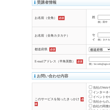
受講者情報
姓
お名前（全角）
必須
例）田中
セ
お名前（全角カタカナ）
イ
例）タナカ
都道府県
必須
E-mailアドレス（半角英数）
必須
例）bic-info@ogis-ri
お問い合わせ内容
当社のWe
インターネ
イベントや
このサービスを知ったきっかけ
必
当社からの
須
自社の同僚