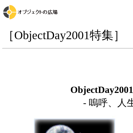
［ObjectDay2001特集］
ObjectDay2
- 嗚呼、