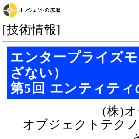
[技術情報]
エンタープライズモ
ざない）
第5回 エンティティ
(株)
オブジェクトテク