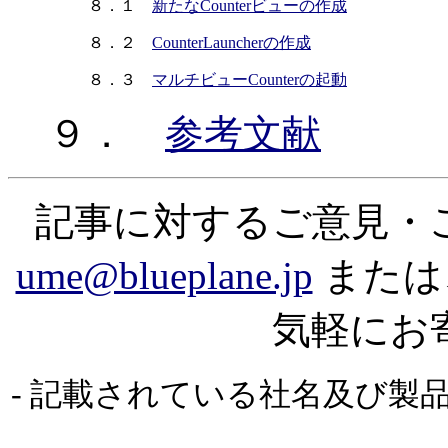
８．１
新たなCounterビューの作成
８．２
CounterLauncherの作成
８．３
マルチビューCounterの起動
９．
参考文献
記事に対するご意見・
ume@blueplane.jp
または
気軽にお
- 記載されている社名及び製