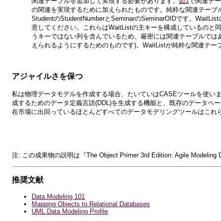
関連テーブルを追加して実現する必要があります。
図1
で関連テー
の関連を実現するために加えられたものです。純粋な関連テーブ
StudentのStudentNumberとSeminarのSeminarOID
意してください。これらはWaitListの主キーを構成しているのと同
うキーではない列を含んでいるため、厳密には関連テーブルでは
えられるようにするためのものです)。WaitListが純粋な関連テーブル
アジャイルさを保つ
私は物理データモデルを作成する場合、たいていはCASEツールを使い
成するためのデータ定義言語(DDL)を生成する機能と、既存のデータ
在市場に出回っているほとんどすべてのデータモデリングツールはこれ
注: この成果物の説明は『The Object Primer 3rd Edition: Agile M
推奨文献
Data Modeling 101
Mapping Objects to Relational Databases
UML Data Modeling Profile