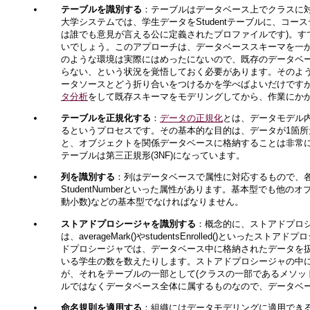
テーブルを識別する
：テーブルはデータベース上でクラスに
大学システムでは、学生データをStudentテーブルに、コース
は誰でも意見が言える公に定義されたプロファイルです)。す
いでしょう。このアプローチは、データベーススキーマを一
のような環境は実際にはめったにないので、既存のデータベ
らない、という状況を覚悟しておく必要があります。そのよ
ータソースとどう折り合いをつけるかを学べばよいだけです
タ分析
をして既存スキーマをモデリングしてから、作業にか
テーブルを正規化する
：
データの正規化
とは、データモデル
るというプロセスです。その基本的な目的は、データが1箇所
と、オブジェクトを関係データベースに格納することは非常
テーブルは第三正規形(3NF)になっています。
列を識別する
：列はデータベースで属性に対応するもので、各テー
StudentNumberといった属性があります。基本型でも他のオブ
動小数)などの基本型でなけれぱなりません。
ストアドプロシージャを識別する
：概念的に、ストアドプロ
は、averageMark()やstudentsEnrolled()といっ
ドプロシージャでは、データベース中に格納されたデータを
いる学生の数を数えたりします。ストアドプロシージャの中
が、それをテーブルの一部として(クラスの一部であるメソッ
ルではなくデータベース全体に属するものなので、データベ
命名規則を適用する
：組織にはデータモデリングに適用でき