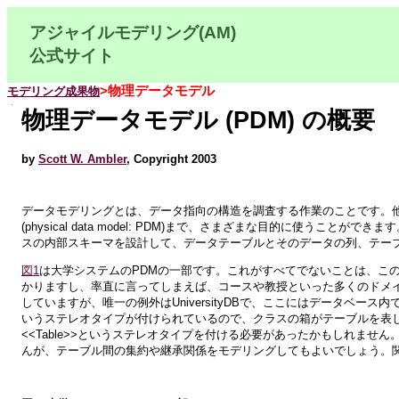
アジャイルモデリング(AM)
公式サイト
>物理データモデル
モデリング成果物
物理データモデル (PDM) の概要
by
Scott W. Ambler
, Copyright 2003
データモデリングとは、データ指向の構造を調査する作業のことです。
(physical data model: PDM)まで、さまざまな目的に使
スの内部スキーマを設計して、データテーブルとそのデータの列、テー
図1
は大学システムのPDMの一部です。これがすべてでないことは、この
かりますし、率直に言ってしまえば、コースや教授といった多くのドメ
していますが、唯一の例外はUniversityDBで、ここにはデータベース内で実
いうステレオタイプが付けられているので、クラスの箱がテーブルを表
<<Table>>というステレオタイプを付ける必要があったかもしれま
んが、テーブル間の集約や継承関係をモデリングしてもよいでしょう。関