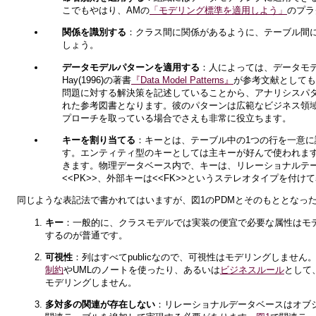
こでもやはり、AMの
「モデリング標準を適用しよう」
のプラ
関係を識別する
：クラス間に関係があるように、テーブル間
しょう。
データモデルパターンを適用する
：人によっては、データモデ
Hay(1996)の著書
『Data Model Patterns』
が参考文献としても
問題に対する解決策を記述していることから、アナリシスパタ
れた参考図書となります。彼のパターンは広範なビジネス領
プローチを取っている場合でさえも非常に役立ちます。
キーを割り当てる
：キーとは、テーブル中の1つの行を一意に
す。エンティティ型のキーとしては主キーが好んで使われます
きます。物理データベース内で、キーは、リレーショナルテ
<<PK>>、外部キーは<<FK>>というステレオタイプを付け
同じような表記法で書かれてはいますが、図1のPDMとそのもととなっ
キー
：一般的に、クラスモデルでは実装の便宜で必要な属性はモデ
するのが普通です。
可視性
：列はすべてpublicなので、可視性はモデリングしませ
制約
やUMLのノートを使ったり、あるいは
ビジネスルール
として
モデリングしません。
多対多の関連が存在しない
：リレーショナルデータベースはオブ