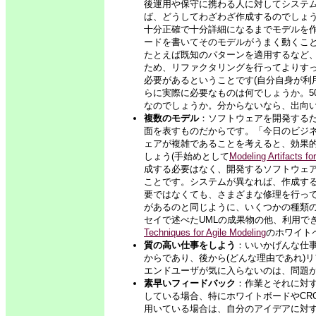
後運用や保守に携わる人に対してシステ
ば、どうしてわざわざ作成するのでしょ
十分正確で十分詳細になるまでモデルを
ードを書いてそのモデルがうまく動くこ
たとえば既知のパターンを適用するなど
ため、リファクタリングを行ってよりす
必要があるということです(自分自身が利
らに実際に必要なものは何でしょうか。5
なのでしょうか。分からないなら、出向
複数のモデル
：ソフトウェアを開発する
面を表すものだからです。「今日のビジ
ェアが複雑であることを考えると、効果
しょう(手始めとして
Modeling Artifacts fo
成する必要はなく、開発するソフトウェ
ことです。システムが異なれば、作成す
要ではなくても、さまざまな修理を行っ
があるのと同じように、いくつかの種類
セイで述べたUMLの成果物の他、利用で
Techniques for Agile Modeling
のホワイト
質の高い仕事をしよう
：いいかげんな仕
からであり、後から(どんな理由であれ)
エンドユーザが気に入らないのは、問題
素早いフィードバック
：作業とそれに対
している場合、特にホワイトボードやCR
用いている場合は、自分のアイデアに対