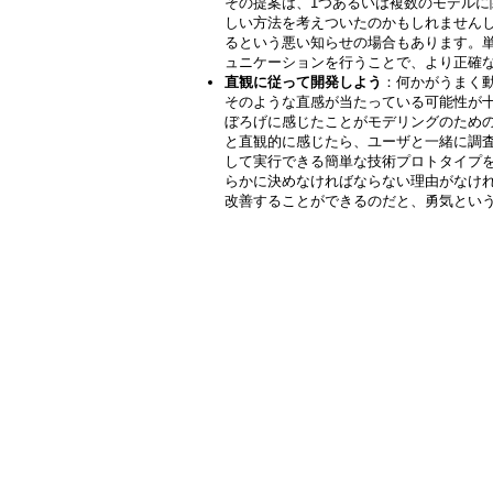
その提案は、1つあるいは複数のモデル
しい方法を考えついたのかもしれません
るという悪い知らせの場合もあります。
ュニケーションを行うことで、より正確
直観に従って開発しよう
：何かがうまく
そのような直感が当たっている可能性が
ぼろげに感じたことがモデリングのため
と直観的に感じたら、ユーザと一緒に調
して実行できる簡単な技術プロトタイプ
らかに決めなければならない理由がなけ
改善することができるのだと、勇気とい