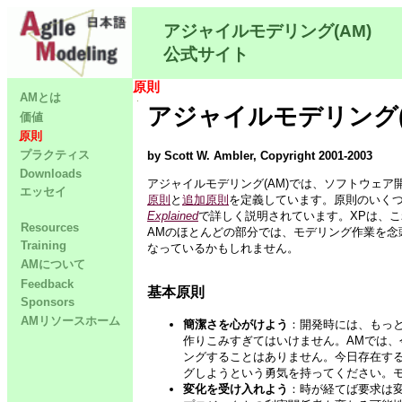
アジャイルモデリング(AM)
公式サイト
原則
AMとは
アジャイルモデリング(
価値
原則
プラクティス
by Scott W. Ambler, Copyright 2001-2003
Downloads
アジャイルモデリング(AM)では、ソフトウェ
エッセイ
原則
と
追加原則
を定義しています。原則のいくつ
Explained
で詳しく説明されています。XPは、
Resources
AMのほとんどの部分では、モデリング作業を念
Training
なっているかもしれません。
AMについて
Feedback
基本原則
Sponsors
AMリソースホーム
簡潔さを心がけよう
：開発時には、もっ
作りこみすぎてはいけません。AMでは
ングすることはありません。今日存在す
グしようという勇気を持ってください。
変化を受け入れよう
：時が経てば要求は