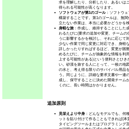
求を理解したり、分析したり、あるいは
得られる可能性が高くなります。
ソフトウェアが第1のゴール
：ソフトウェ
構築することです。第1のゴールは、無
立たない作業は、本当に必要かどうかを
身軽な旅
：作成し、維持することにした
わるたびに(要求の追加や変更、チームの
うに影響するかを検討し、それに応じて対
少ない作業で同じ変更に対応でき、身軽
詳しかったりすればするほど、変更が困難
めるたびに、チームが抽象的な情報を利
上する可能性がある)という便利さとひ
い。砂漠を旅する人にとって、一枚の地
の水と、考え得る限りのサバイバル用品
う。同じように、詳細な要求文書や一連
成し、保守することに決めた開発チーム
くのに、長い時間はかかりません。
追加原則
見栄えより中身
：どんなモデルでも、何種
ットを貼り付けて作ることもできれば(本
タイピングツールまたはプログラミング