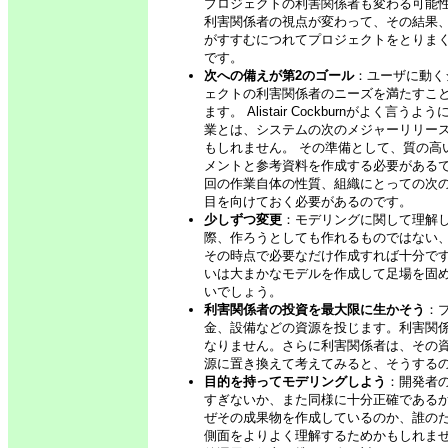
プロジェクトの利害関係者も変わる可能
利害関係者の視点が変わって、その結果
がすすむにつれてプロジェクトをとりま
です。
次への備えが第2のゴール
：ユーザに動く
ェクトの利害関係者のニーズを満たすこ
ます。
Alistair Cockburnが
業とは、システムの次のメジャーリリー
もしれません。
その準備として、質の高
メントと参考資料を作成する必要がある
回の作業自体の性質、組織にとっての次
目を向けておく必要があるのです。
少しずつ変更
：モデリングに関して理解
際、作ろうとしても作れるものではない
その時点で必要なだけ作成すれば十分で
いは大まかなモデルを作成して足場を固め
いでしょう。
利害関係者の投資を最大限に生かそう
：
金、設備などの資源を投じます。利害関
なりません。さらに利害関係者は、その
源に置き換えて考えてみると、そうする
目的を持ってモデリングしよう
：開発者
すぎないか、また同様に十分正確である
ぜその成果物を作成しているのか、誰の
側面をよりよく理解するためかもしれま