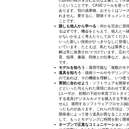
の説明の両方を含む正式な文書として作
いということです。CASEツールを使っ
あります。別の成果物、おそらくはソー
れません。要するに、開発ドキュメント
ことです。
誰しも他人から学べる
：何かを完全に習
るはずです。機会をとらえて、他人と一
かないかをよく考えたりしてみてください。
いった新しい技術がひっきりなしに登場
いています。たとえば、私たちは業界と
解は常に改善されつづけています。忘れ
育、指導、書籍、同僚との仕事など、あ
です。
モデルを知ろう
：適用可能な「複数のモ
道具を知ろう
：描画ツールやモデリング
のであれば、その機能を理解し、いつ使
実状に合わせよう
：ソフトウェアを開発
どといった与えられた環境に合わせて変
(ユーザが、初期の下絵や本質プロトタイ
する道具(デジタルカメラを購入する予
せん)、適用するソフトウェアプロセス(
ったものがあります。これらの方法は、
開発者によって使う道具が異なることが
して、もっとモデリングに時間を割く開
オープンで正直なコミュニケーション
：