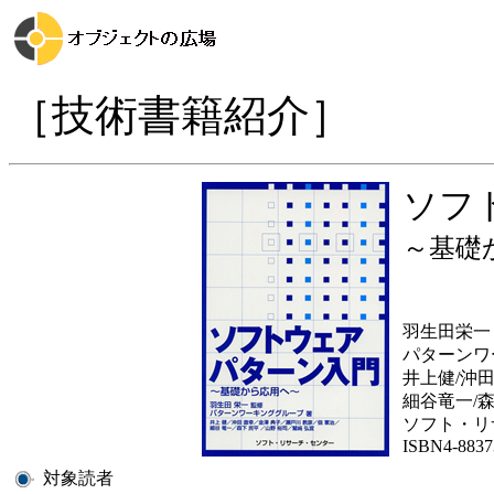
［技術書籍紹介］
ソフ
～基礎
羽生田栄一
パターンワ
井上健/沖田
細谷竜一/
ソフト・リサ
ISBN4-8837
対象読者