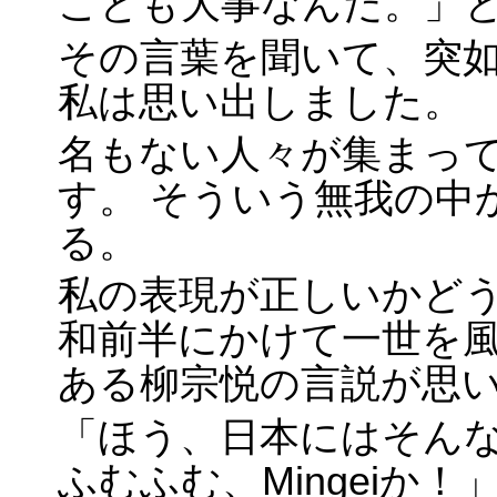
ことも大事なんだ。」と Gu
その言葉を聞いて、突
私は思い出しました。
名もない人々が集まっ
す。 そういう無我の中
る。
私の表現が正しいかど
和前半にかけて一世を
ある柳宗悦の言説が思
「ほう、日本にはそん
ふむふむ、Mingeiか