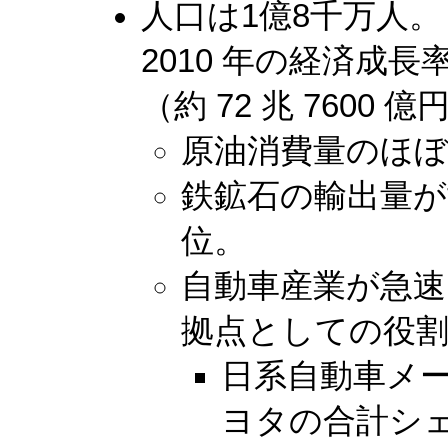
人口は1億8千万人
2010 年の経済成長率 
（約 72 兆 7600 
原油消費量のほ
鉄鉱石の輸出量が世
位。
自動車産業が急
拠点としての役
日系自動車メー
ヨタの合計シ