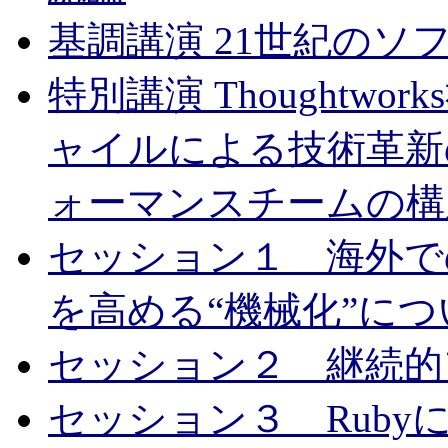
基調講演 21世紀のソ
特別講演 Thoughtw
ャイルによる技術革新
ォーマンスチームの構
セッション１ 海外での
を高める“機械化”につ
セッション２ 継続的
セッション３ Rub