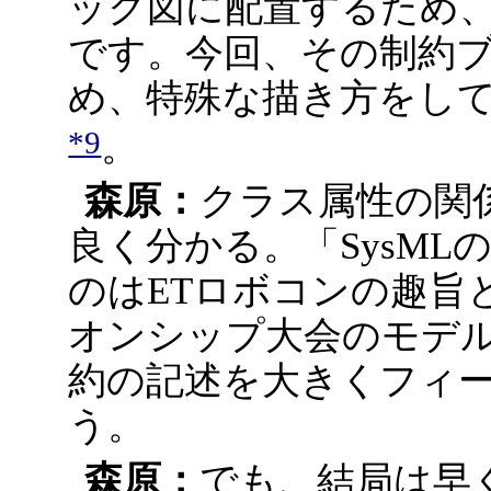
ック図に配置するため
です。今回、その制約
め、特殊な描き方をし
*9
。
森原：
クラス属性の関
良く分かる。「SysM
のはETロボコンの趣旨
オンシップ大会のモデ
約の記述を大きくフィ
う。
森原：
でも、結局は早