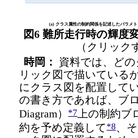
(a) クラス属性の制約関係を記述したパラメ
図6 難所走行時の輝度
（クリック
時岡：
資料では、どの
リック図で描いている
にクラス図を配置して
の書き方であれば、ブロック定義
*7
Diagram）
上の制約ブロック
*8
約を予め定義して
、