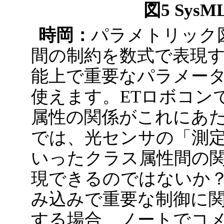
図5 Sy
時岡：
パラメトリック
間の制約を数式で表現
能上で重要なパラメー
使えます。ETロボコン
属性の関係がこれにあ
では、光センサの「測
いったクラス属性間の
現できるのではないか
み込みで重要な制御に関
する場合、ノートでコメ