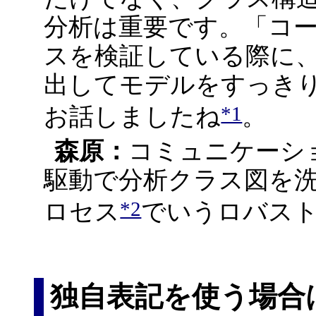
分析は重要です。「コ
スを検証している際に
出してモデルをすっき
*1
お話しましたね
。
森原：
コミュニケーシ
駆動で分析クラス図を洗練
*2
ロセス
でいうロバス
独自表記を使う場合