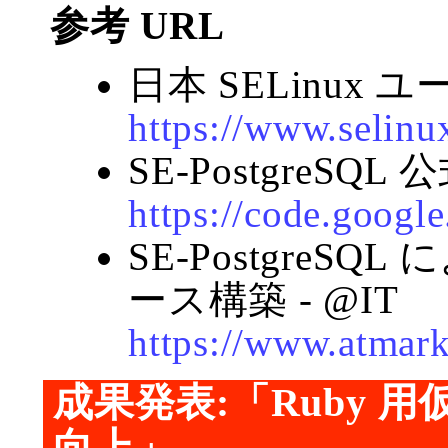
参考 URL
日本 SELinux 
https://www.selinux
SE-PostgreSQ
https://code.googl
SE-Postgre
ース構築 - @IT
https://www.atmarki
成果発表:「Ruby 用
向上」