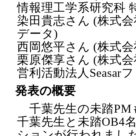
情報理工学系研究科 
染田貴志さん (株式
データ)
西岡悠平さん (株式
栗原傑享さん (株式
営利活動法人Seasa
発表の概要
千葉先生の未踏PM
千葉先生と未踏OB4
ションが行われまし