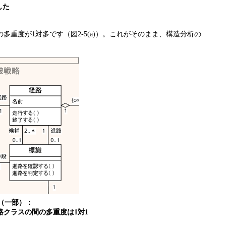
した
度が1対多です（図2-5(a)）。これがそのまま、構造分析の
。
ル（一部）：
クラスの間の多重度は1対1