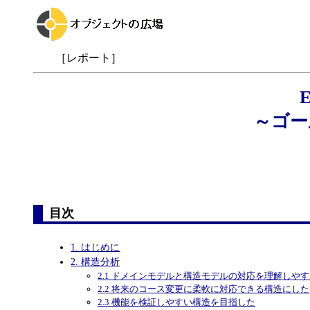
［レポート］
～ゴー
目次
1. はじめに
2. 構造分析
2.1 ドメインモデルと構造モデルの対応を理解しや
2.2 将来のコース変更に柔軟に対応できる構造にした
2.3 機能を検証しやすい構造を目指した