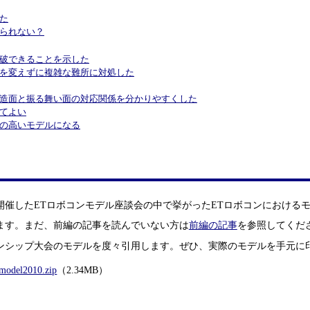
った
えられない？
走破できることを示した
いを変えずに複雑な難所に対処した
、構造面と振る舞い面の対応関係を分かりやすくした
くてよい
ルの高いモデルになる
催したETロボコンモデル座談会の中で挙がったETロボコンにおける
ます。まだ、前編の記事を読んでいない方は
前編の記事
を参照してくだ
ンシップ大会のモデルを度々引用します。ぜひ、実際のモデルを手元に
model2010.zip
（2.34MB）