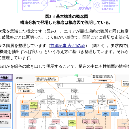
図2-3 基本構造の概念図
構造分析で登場した概念は概念図で説明している。
次元を意識した概念です（図2-3）。エリアが競技規約の難所と同じ粒
走破戦略ごとに区切った、より細かい単位で、区間ごとに適切な走法が
ラス階層を整理しています（
前編記事 表2-1の#5
）（図2-4）。要求図
の機能を抽出すれば良い」という考え方に基づき整理しています。それ
て整理しています。
るのかを緑色の吹き出しで明示することで、構造の中にも性能面の情報