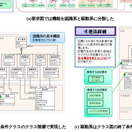
(a)要求図では機能を認識系と駆動系に分類した
終了条件クラスのクラス階層で実現した
(c) 駆動系はクラス図の終了