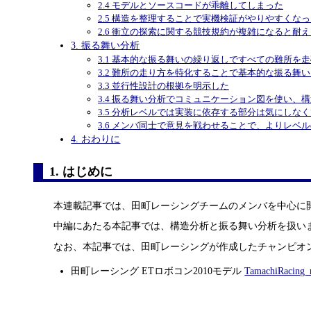
2.4 モデルとソースコードが乖離してしまった
2.5 構造を整理することで実機検証がやりやすくな
2.6 衝立の探索に関する競技規約が複雑になると耐
3. 振る舞い分析
3.1 基本的な振る舞いの繰り返しですべての難所を
3.2 難所の走り方を特化することで基本的な振る舞
3.3 並行性設計の根拠を明示した
3.4 振る舞い分析でコミュニケーション図を使い
3.5 分析レベルでは実装に依存する部分は気にしな
3.6 メンバ同士で意見を戦わせることで、よりレベ
4. おわりに
1. はじめに
本連載記事では、田町レーシングチームのメンバを中心に開
中編にあたる本記事では、構造分析と振る舞い分析を扱い
なお、本記事では、田町レーシングが作成したチャンピオ
田町レーシング ETロボコン2010モデル
TamachiRacing_