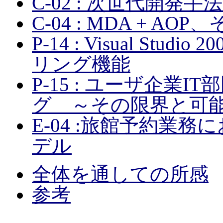
C-02 : 次世代開発手法 Sof
C-04 : MDA + A
P-14 : Visual Studi
リング機能
P-15 : ユーザ企業
グ ～その限界と可
E-04 :旅館予約業
デル
全体を通しての所感
参考