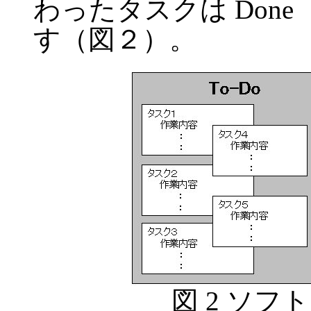
わったタスクは Don
す（図２）。
図 2 ソ