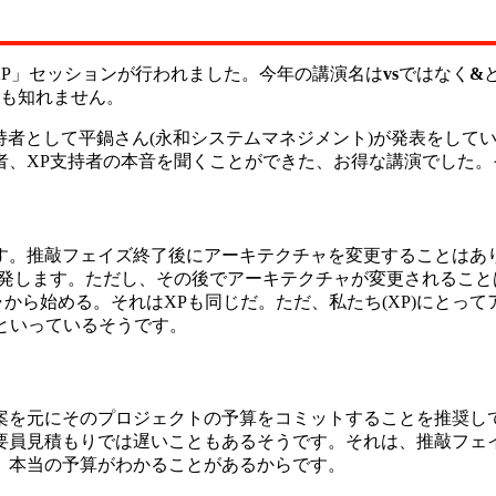
 & XP」セッションが行われました。今年の講演名は
vs
ではなく
&
かも知れません。
支持者として平鍋さん(永和システムマネジメント)が発表をし
者、XP支持者の本音を聞くことができた、お得な講演でした
ます。推敲フェイズ終了後にアーキテクチャを変更することはあ
創発します。ただし、その後でアーキテクチャが変更されること
クチャから始める。それはXPも同じだ。ただ、私たち(XP)にとってア
。」といっているそうです。
画案を元にそのプロジェクトの予算をコミットすることを推奨し
要員見積もりでは遅いこともあるそうです。それは、推敲フェ
、本当の予算がわかることがあるからです。