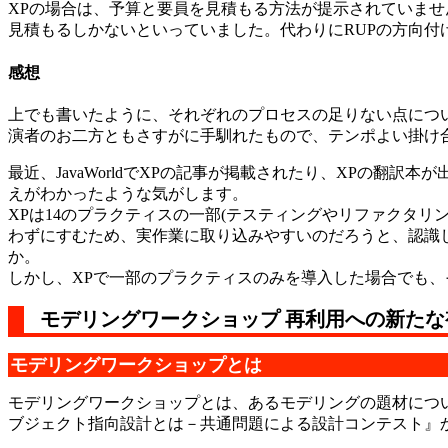
XPの場合は、予算と要員を見積もる方法が提示されていません
見積もるしかないといっていました。代わりにRUPの方向
感想
上でも書いたように、それぞれのプロセスの足りない点につ
演者のお二方ともさすがに手馴れたもので、テンポよい掛け
最近、JavaWorldでXPの記事が掲載されたり、XPの翻
えがわかったような気がします。
XPは14のプラクティスの一部(テスティングやリファクタ
わずにすむため、実作業に取り込みやすいのだろうと、認識
か。
しかし、XPで一部のプラクティスのみを導入した場合でも
モデリングワークショップ 再利用への新たな
モデリングワークショップとは
モデリングワークショップとは、あるモデリングの題材につ
ブジェクト指向設計とは－共通問題による設計コンテスト』