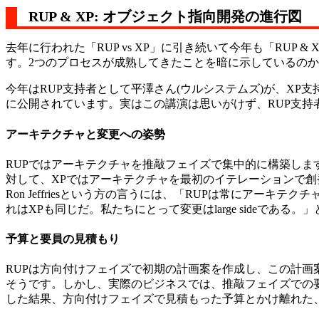
RUP & XP: オブジェクト指向開発の進行図
去年に行われた「RUP vs XP」に引き続いて今年も「RUP
す。2つのプロセスが成熟してきたことを暗に示しているの
今年はRUP支持者として平澤さん(ウルシステムズ)が、XP
に公開されています。実はこの講演は思いがけず、RUP支持
アーキテクチャと変更への姿勢
RUPではアーキテクチャを推敲フェイズで集中的に構築し
対して、XPではアーキテクチャを最初のイテレーションで
Ron Jeffriesという方の言うには、「RUPは常にアーキテ
れはXPも同じだ。私たちにとって変更はlarge sideである
予算と要員の見積もり
RUPは方向付けフェイズで初期の計画案を作成し、この計
そうです。しかし、実際のビジネスでは、推敲フェイズでの
した結果、方向付けフェイズで見積もった予算とかけ離れた