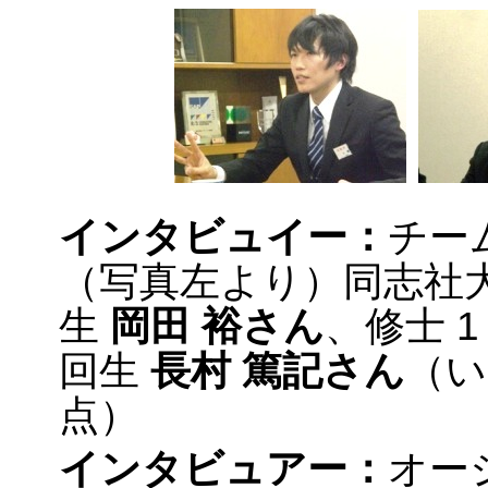
インタビュイー：
チー
（写真左より）同志社大
生
岡田 裕さん
、修士 1
回生
長村 篤記さん
（い
点）
インタビュアー：
オー