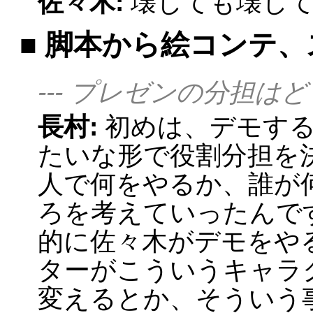
佐々木:
壊しても壊し
■ 脚本から絵コンテ
--- プレゼンの分担
長村:
初めは、デモす
たいな形で役割分担を
人で何をやるか、誰が
ろを考えていったんで
的に佐々木がデモをや
ターがこういうキャラ
変えるとか、そういう