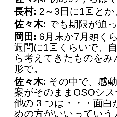
長村:
2～3日に1回とか
佐々木:
でも期限が迫
岡田:
6月末か7月頭く
週間に1回くらいで、
ら考えてきたものをみ
形で。
佐々木:
その中で、感動
案がそのままOSOシ
他の 3 つは・・・面白
めの方がいいっていう