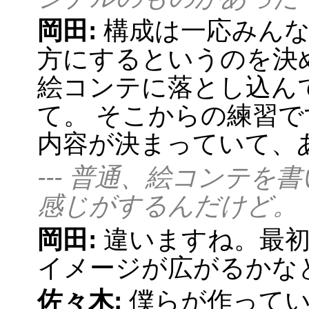
岡田:
構成は一応みん
方にするというのを決
絵コンテに落とし込ん
て。 そこからの練習で
内容が決まっていて、
--- 普通、絵コンテ
感じがするんだけど。
岡田:
違いますね。最
イメージが広がるかな
佐々木:
僕らが作って