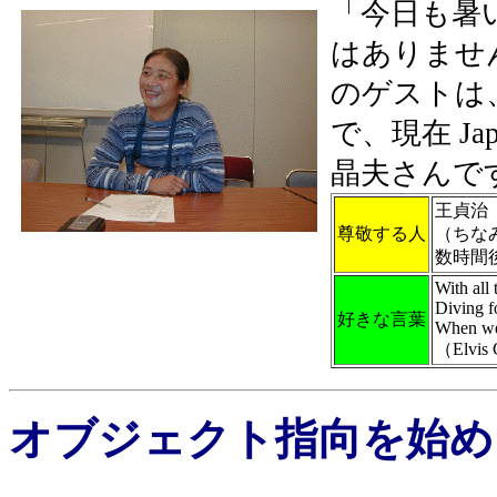
「今日も暑
はありませ
のゲストは
で、現在 J
晶夫さんで
王貞治
尊敬する人
（ちなみ
数時間
With all 
Diving fo
好きな言葉
When we 
（Elvis 
オブジェクト指向を始め