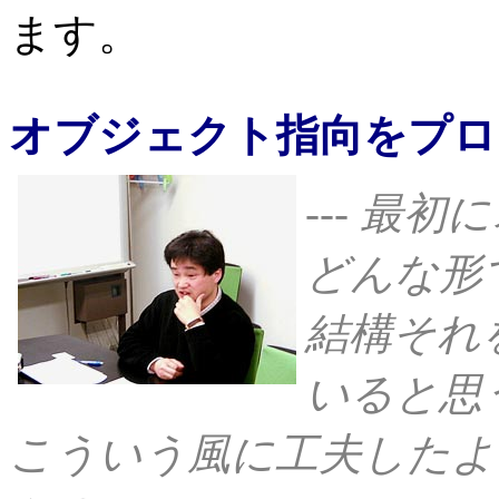
ます。
オブジェクト指向をプロ
--- 最
どんな形
結構それ
いると思
こういう風に工夫したよ