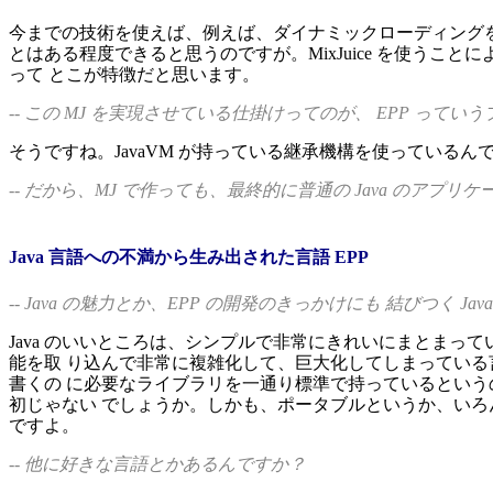
今までの技術を使えば、例えば、ダイナミックローディングを使
とはある程度できると思うのですが。MixJuice を使う
って とこが特徴だと思います。
-- この MJ を実現させている仕掛けってのが、 EPP っ
そうですね。JavaVM が持っている継承機構を使っている
-- だから、MJ で作っても、最終的に普通の Java のアプ
Java 言語への不満から生み出された言語 EPP
-- Java の魅力とか、EPP の開発のきっかけにも 結びつく 
Java のいいところは、シンプルで非常にきれいにまとまって
能を取 り込んで非常に複雑化して、巨大化してしまっている言
書くの に必要なライブラリを一通り標準で持っているというのも大き
初じゃない でしょうか。しかも、ポータブルというか、いろ
ですよ。
-- 他に好きな言語とかあるんですか？