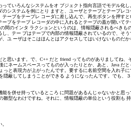
っていろんなシステムをオ ブジェクト指向言語でモデル化し
のシステムを例にとり ますと、ユーザとテープとテープレコ
テープをテープレ コーダに差し込んで、再生ボタンを押すと
ープをテープ レコーダの中に入れるとテープの蓋が開いてテー
ッドの間のインタ ラクションというのは、情報隠蔽されるべきも
し、テー プはテープで内部の情報隠蔽されているので、そう
が、ユ ーザはそこはほんとはアクセスしてはいけないものだか
います。で、C++ だと friend ってものがありましてね
にネームスペースってものが入ったりとか、あと、Java だ
 ょっと表現力が上がったんです。要するに名前空間を入れ子に
を隠蔽してしまうことができる ようになったんです。でも、
機能を併せ持っているところ に問題があるんじゃないかと思っ
の雛型なわけですね。それに、情報隠蔽の単位という役割も 
。
い。