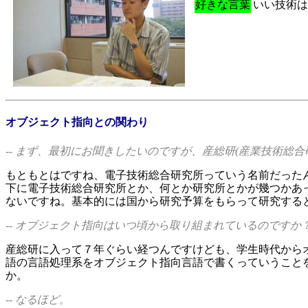
好きな言葉
いい技術は
オブジェクト指向との関わり
-- まず、最初にお聞きしたいのですが、産総研(産業技術総
もともとはですね、電子技術総合研究所っていう名前だったん
下に電子技術総合研究所とか、何とか研究所とかが幾つかあっ
ないですね。基本的には国から研究予算をもらって研究する
-- オブジェクト指向はいつ頃から取り組まれているのですか
産総研に入って７年ぐらい経つんですけども、学生時代からオ
語の言語処理系をオブジェクト指向言語で書くっていうことを
か。
-- なるほど。