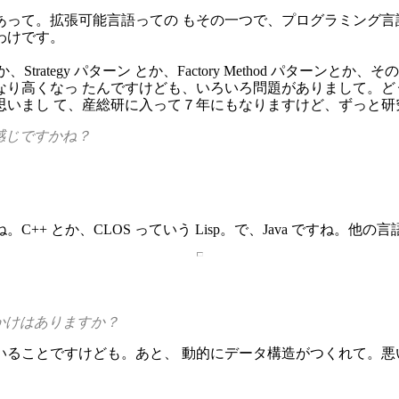
って。拡張可能言語っての もその一つで、プログラミング言
わけです。
ーンとか、Strategy パターン とか、Factory Method 
り高くなっ たんですけども、いろいろ問題がありまして。ど
思いまし て、産総研に入って７年にもなりますけど、ずっと研
感じですかね？
+ とか、CLOS っていう Lisp。で、Java ですね。
かけはありますか？
いることですけども。あと、 動的にデータ構造がつくれて。悪