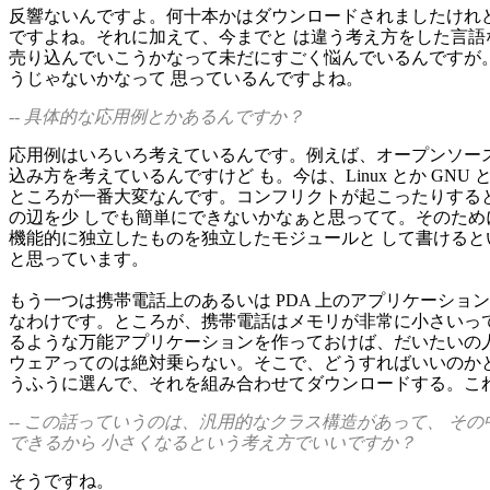
反響ないんですよ。何十本かはダウンロードされましたけれ
ですよね。それに加えて、今までと は違う考え方をした言語
売り込んでいこうかなって未だにすごく悩んでいるんですが
うじゃないかなって 思っているんですよね。
-- 具体的な応用例とかあるんですか？
応用例はいろいろ考えているんです。例えば、オープンソー
込み方を考えているんですけど も。今は、Linux とか GNU
ところが一番大変なんです。コンフリクトが起こったりする
の辺を少 しでも簡単にできないかなぁと思ってて。そのため
機能的に独立したものを独立したモジュールと して書けると
と思っています。
もう一つは携帯電話上のあるいは PDA 上のアプリケーシ
なわけです。ところが、携帯電話はメモリが非常に小さいっ
るような万能アプリケーションを作っておけば、だいたいの人が
ウェアってのは絶対乗らない。そこで、どうすればいいのか
うふうに選んで、それを組み合わせてダウンロードする。こ
-- この話っていうのは、汎用的なクラス構造があって、 そ
できるから 小さくなるという考え方でいいですか？
そうですね。