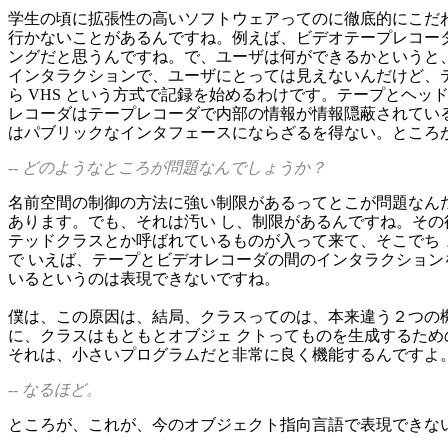
学生の頃に拡張性の高いソフトウェアってのに徹底的にこだわ
行かないことがあるんですね。例えば、ビデオテープレコーダ
ングだと思うんですね。で、ユーザは何ができるかというと、
インタラクションで、ユーザにとっては見えないんだけど、テ
ら VHS という方式で記録を始めるわけです。テープとヘ
レコーダはテープレコーダで内部の情報が情報隠蔽されている
はパブリックなインタフェースにならざるを得ない。ところ
-- どのようなところが問題なんでしょうか？
名前空間の制御の方法に強い制限があるってとこが問題なんだと思
あります。でも、それは汚い し、制限があるんですね。その後
テッドクラスとか呼ばれているものが入って来て、そこでち
で いえば、テープとビデオレコーダの間のインタラクション
いるというのは表現できないですね。
僕は、この原因は、結局、クラスってのは、本来違う２つの
に、クラスはもともとオブジェ クトってものを生成するため
それは、小さいプログラムだと非常に良く機能するんですよ
-- なるほど。
ところが、これが、今のオブジェクト指向言語で表現できな