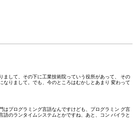
りまして、その下に工業技術院っていう役所があって、 その
になりまして。でも、今のところはむかしとあまり 変わって
門はプログラミング言語なんですけども、プログラミン グ言
言語のランタイムシステムとかですね、あと、コン パイラと