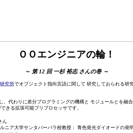
ＯＯエンジニアの輪！
～ 第 12 回 一杉 裕志 さんの巻 ～
研究所
でオブジェクト指向言語に関して 研究しておられる研
離し、代わりに差分プログラミングの機構と モジュールとを融
ができる拡張可能プリプロセッサです。
さん
ルニア大学サンタバーバラ校教授： 青色発光ダイオードの発