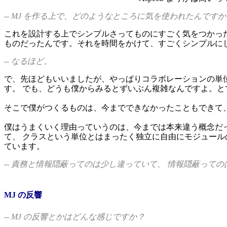
-- MJ を作る上で、どのようなところに気を使われたんですか
これを設計する上でシンプルさってものにすごく気をつかっ
ものだったんです。それを時間をかけて、すごくシンプルに
-- なるほど。
で、先ほどもいいましたが、やっぱりコラボレーションの単
す。 でも、どうも僕からみるとずいぶん複雑なんですよ。と
そこで僕がつくるものは、今までできなかったこともできて
僕はうまくいく理由っていうのは、今までは本来違う概念だっ
て、 クラスという単位とはまったく独立に自由にモジュール
ています。
-- 責務と情報隠蔽ってのは少し違っていて、 情報隠蔽っ
MJ の反響
-- MJ の反響とかはどんな感じですか？