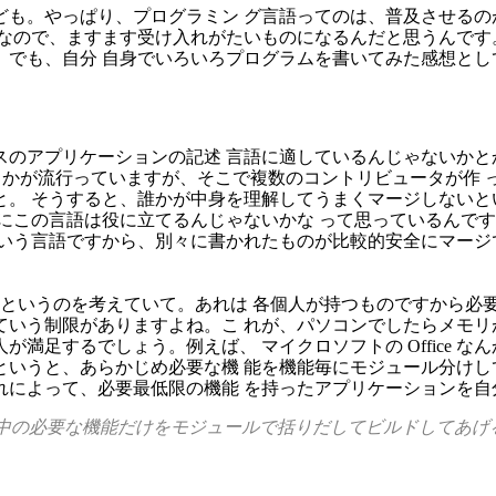
ども。やっぱり、プログラミン グ言語ってのは、普及させるの
なので、ますます受け入れがたいものになるんだと思うんです
。でも、自分 自身でいろいろプログラムを書いてみた感想とし
スのアプリケーションの記述 言語に適しているんじゃないかと
 とかが流行っていますが、そこで複数のコントリビュータが作 った 
と。 そうすると、誰かが中身を理解してうまくマージしないと
にこの言語は役に立てるんじゃないかな って思っているんで
いう言語ですから、別々に書かれたものが比較的安全にマージ
ョンというのを考えていて。あれは 各個人が持つものですから
ていう制限がありますよね。こ れが、パソコンでしたらメモリ
満足するでしょう。例えば、 マイクロソフトの Office 
というと、あらかじめ必要な機 能を機能毎にモジュール分けし
れによって、必要最低限の機能 を持ったアプリケーションを自
の中の必要な機能だけをモジュールで括りだしてビルドしてあげると