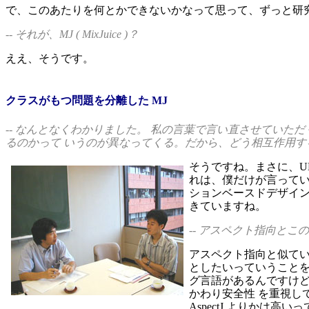
で、このあたりを何とかできないかなって思って、ずっと研
-- それが、MJ ( MixJuice )？
ええ、そうです。
クラスがもつ問題を分離した MJ
-- なんとなくわかりました。 私の言葉で言い直させてい
るのかって いうのが異なってくる。だから、どう相互作用す
そうですね。まさに、U
れは、僕だけが言ってい
ションベースドデザイン
きていますね。
-- アスペクト指向とこ
アスペクト指向と似て
としたいっていうことを言
グ言語があるんですけど、
かわり安全性 を重視し
AspectJ よりかは高