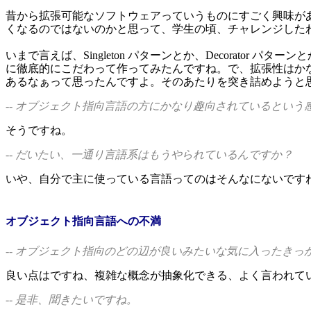
昔から拡張可能なソフトウェアっていうものにすごく興味があ
くなるのではないのかと思って、学生の頃、チャレンジした
いまで言えば、Singleton パターンとか、Decorator パタ
に徹底的にこだわって作ってみたんですね。で、拡張性はかな
あるなぁって思ったんですよ。そのあたりを突き詰めようと
-- オブジェクト指向言語の方にかなり趣向されているという
そうですね。
-- だいたい、一通り言語系はもうやられているんですか？
いや、自分で主に使っている言語ってのはそんなにないですね。C+
オブジェクト指向言語への不満
-- オブジェクト指向のどの辺が良いみたいな気に入ったきっ
良い点はですね、複雑な概念が抽象化できる、よく言われて
-- 是非、聞きたいですね。