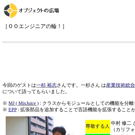
［ＯＯエンジニアの輪！］
今回のゲストは
一杉 裕志
さんです。一杉さん は
産業技術総合
について語ってもらいました。
※
MJ ( MixJuice )
: クラスからモジュールとしての機能を分
※
EPP
: 拡張部品を追加することで言語機能を拡張すること
中村 修二 
尊敬する人
（カリフォ