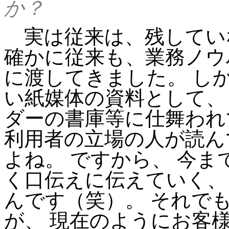
か？
実は従来は、残してい
確かに従来も、業務ノウ
に渡してきました。 し
い紙媒体の資料として、
ダーの書庫等に仕舞われ
利用者の立場の人が読ん
よね。 ですから、 今ま
く口伝えに伝えていく、
んです（笑）。 それで
が、 現在のようにお客