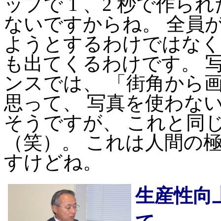
ップで 1 、2 秒で作
ないですからね。 全員
ようとするわけではなく
も出てくるわけです。 
ンスでは、 「街角から
思って、 写真を使わな
そうですが、 これと同
（笑）。 これは人間の
すけどね。
生産性向