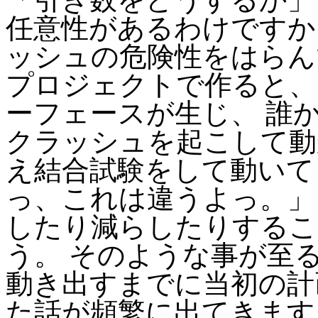
任意性があるわけですか
ッシュの危険性をはらんで
プロジェクトで作ると、 
ーフェースが生じ、 誰か
クラッシュを起こして動
え結合試験をして動いて
っ、これは違うよっ。」
したり減らしたりするこ
う。 そのような事が至
動き出すまでに当初の計画
た話が頻繁に出てきます