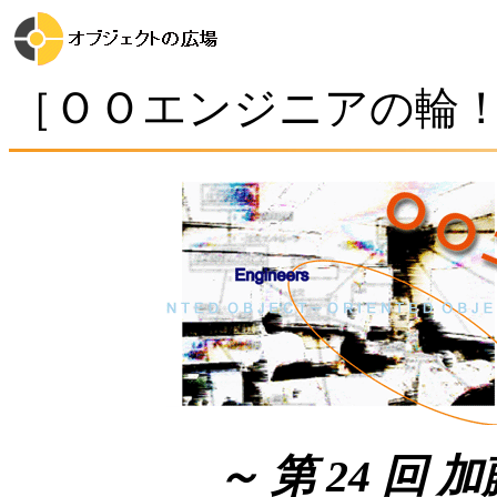
［ＯＯエンジニアの輪
～ 第 24 回 