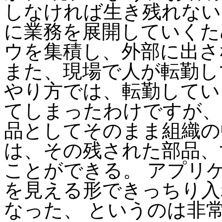
しなければ生き残れない
に業務を展開していくた
ウを集積し、外部に出さ
また、現場で人が転勤し
やり方では、転勤してい
てしまったわけですが、 Cyb
品としてそのまま組織の
は、その残された部品、
ことができる。 アプリ
を見える形できっちり入
なった、 というのは非