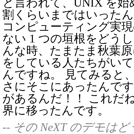
と言われて、UNIX を始
割くらいまではいったん
コンピューティング実現
ない 1 つの垣根をどう
んな時、たまたま秋葉原
をしている人たちがいて
んですね。 見てみると
さにそこにあったんです
があるんだ！！ これだね！
界に移ったんです。
-- その NeXT のデ