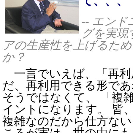
て、、、
-- エ
グを実現
アの生産性を上げるため
か？
一言でいえば、「再利用
だ、再利用できる形であ
そうではなくて、 「複
イントになります。 皆
複雑なのだから仕方ない
ころが実は、世の中にも