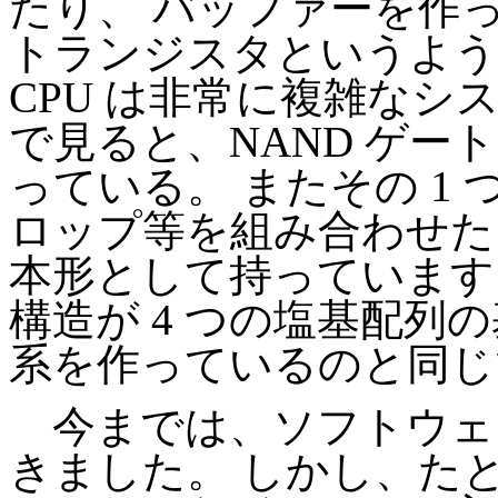
たり、 バッファーを作
トランジスタというよう
CPU は非常に複雑なシ
で見ると、NAND ゲー
っている。 またその 1
ロップ等を組み合わせた
本形として持っています。
構造が 4 つの塩基配列
系を作っているのと同じ
今までは、ソフトウェアも
きました。 しかし、たとえ