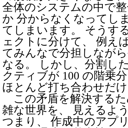
全体のシステムの中で整
か 分からなくなってし
てしまいます。 そうす
ェクトに分けて、 例えば
てみんなで分担しながら
なる。 しかし、分割し
クティブが 100 の階
ほとんど打ち合わせだけ
この矛盾を解決するため
雑な世界を、 見えるよ
つまり、 作成中のアプ