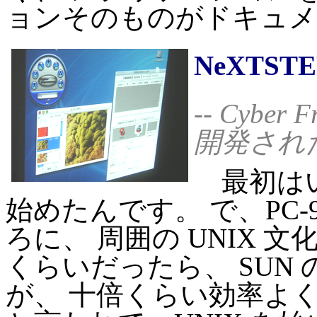
ョンそのものがドキュメ
NeXTSTE
-- Cybe
開発され
最初はいき
始めたんです。 で、PC
ろに、 周囲の UNIX 文
くらいだったら、 SUN の S
が、 十倍くらい効率よ