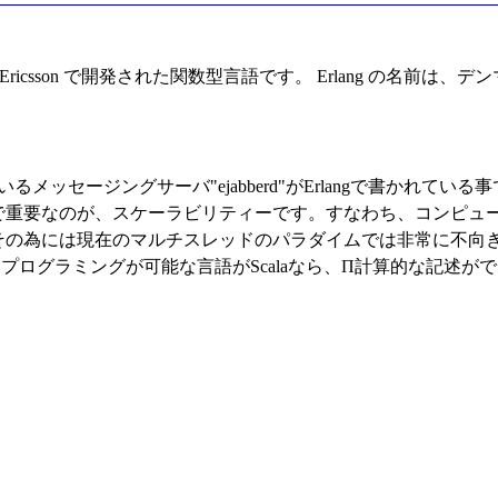
 Ericsson で開発された関数型言語です。 Erlang の名前は、
れているメッセージングサーバ"ejabberd"がErlangで書か
重要なのが、スケーラビリティーです。すなわち、コンピュー
その為には現在のマルチスレッドのパラダイムでは非常に不向
ログラミングが可能な言語がScalaなら、Π計算的な記述ができ