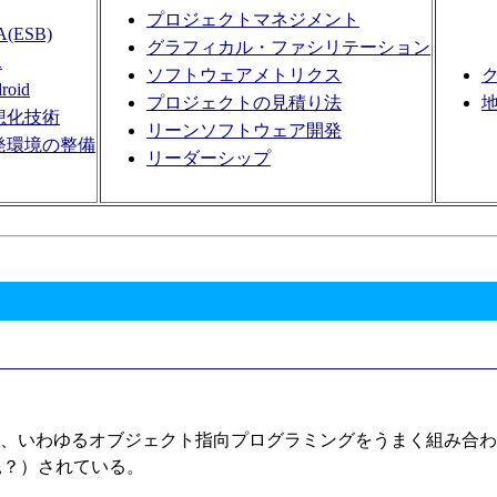
プロジェクトマネジメント
A(ESB)
グラフィカル・ファシリテーション
R
ソフトウェアメトリクス
roid
プロジェクトの見積り法
想化技術
リーンソフトウェア開発
発環境の整備
リーダーシップ
 Programming、などと、いわゆるオブジェクト指向プログラミング
見？）されている。