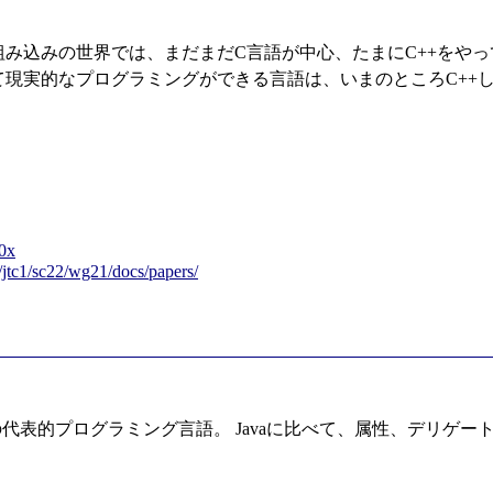
み込みの世界では、まだまだC言語が中心、たまにC++をや
現実的なプログラミングができる言語は、いまのところC++
B0x
jtc1/sc22/wg21/docs/papers/
ETの代表的プログラミング言語。 Javaに比べて、属性、デリ