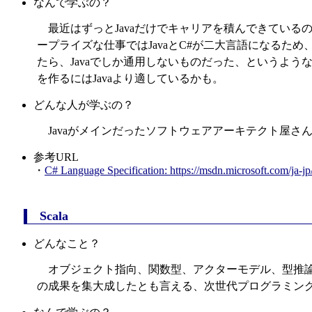
なんで学ぶの？
最近はずっとJavaだけでキャリアを積んできてい
ープライズな仕事ではJavaとC#が二大言語になるた
たら、Javaでしか通用しないものだった、というような落
を作るにはJavaより適しているかも。
どんな人が学ぶの？
Javaがメインだったソフトウェアアーキテクト屋さん
参考URL
・
C# Language Specification: https://msdn.microsoft.com/ja-jp
Scala
どんなこと？
オブジェクト指向、関数型、アクターモデル、型推論、構造によ
の成果を集大成したとも言える、次世代プログラミング