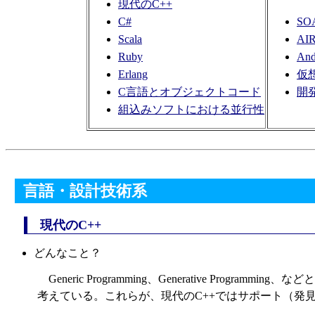
現代のC++
C#
SO
Scala
AI
Ruby
And
Erlang
仮
C言語とオブジェクトコード
開
組込みソフトにおける並行性
言語・設計技術系
現代のC++
どんなこと？
Generic Programming、Generative
考えている。これらが、現代のC++ではサポート（発