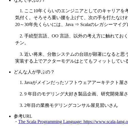
なんで学ぶの？
1. ここ10年くらいのエンジニアとしてのキャリア
気付く。そろそろ重い腰を上げて、次の手を打たなけれ
20～30年先くらいには、Java ⇒ Scalaのレガ
2. 手続型言語、OO 言語、以外の考え方に触れ
チン。
3. 近い将来、分散システムの台頭が顕著になると
実装する上でアクターモデルはとてもフィットしてい
どんな人が学ぶの？
1. Javaがメインだったソフトウェアアーキテクト屋
2. 9 年目のモデリング大好き製品企画、研究開発屋
3. 2年目の業務モデリングコンサル屋見習いさん
参考URL
・
The Scala Programming Language: https://www.scala-lang.o