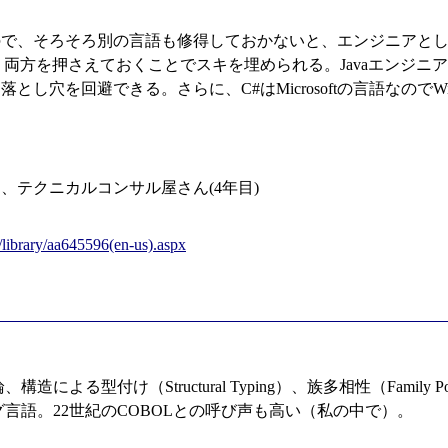
るので、そろそろ別の言語も修得しておかないと、エンジニアと
め、両方を押さえておくことでスキを埋められる。Javaエンジ
とし穴を回避できる。さらに、C#はMicrosoftの言語なので
、テクニカルコンサル屋さん(4年目)
/library/aa645596(en-us).aspx
る型付け（Structural Typing）、族多相性（Family 
言語。22世紀のCOBOLとの呼び声も高い（私の中で）。