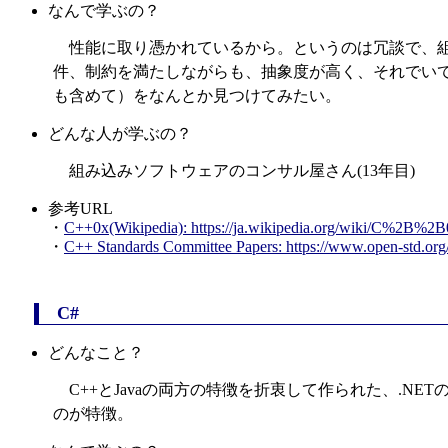
なんで学ぶの？
性能に取り憑かれているから。というのは冗談で、組
件、制約を満たしながらも、抽象度が高く、それでいて
も含めて）をなんとか見つけてみたい。
どんな人が学ぶの？
組み込みソフトウェアのコンサル屋さん(13年目)
参考URL
・
C++0x(Wikipedia): https://ja.wikipedia.org/wiki/C%2B%2
・
C++ Standards Committee Papers: https://www.open-std.org/
C#
どんなこと？
C++とJavaの両方の特徴を折衷して作られた、.N
のが特徴。