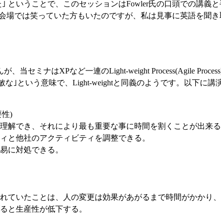
｣ ということで、このセッションはFowler氏の口頭での講
き、会場では笑っていた方もいたのですが、私は見事に英語を聞
セミナはXPなど一連のLight-weight Process(Agile
敏な｣という意味で、Light-weightと同義のようです。以
要性)
理解でき、それにより最も重要な事に時間を割くことが出来る
ィと他社のアクティビティを調整できる。
易に対処できる。
れていたことは、人の変更は効果があがるまで時間がかかり、
ると生産性が低下する。