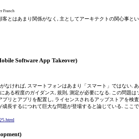
er Franch
顧客とはあまり関係がなく, 主としてアーキテクトの関心事とい
oftware App Takeover)
がなければ, スマートフォンはあまり「スマート」ではない. 
ある程度のガイダンス, 規則, 測定が必要になる. この問題
が, アプリとアプリを配置し, ライセンスされるアップストアを
場が成長するにつれて巨大な問題が登場すると論じている. ここ
25.html
pment)