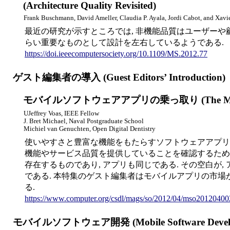
(Architecture Quality Revisited)
Frank Buschmann, David Ameller, Claudia P. Ayala, Jordi Cabot, and Xavi
最近の研究が示すところでは, 非機能品質はユーザーや
らい重要なものとして設計を左右しているようである.
https://doi.ieeecomputersociety.org/10.1109/MS.2012.77
ゲスト編集者の導入 (Guest Editors’ Introduction)
モバイルソフトウェアアプリの乗っ取り (The Mobile S
UJeffrey Voas, IEEE Fellow
J. Bret Michael, Naval Postgraduate School
Michiel van Genuchten, Open Digital Dentistry
使いやすさと豊富な機能をもたらすソフトウェアアプリ
機能やサービス品質を提供していることを確認するために
存在するものであり, アプリも同じである. その空白
である. 本特集のゲスト編集者はモバイルアプリの市
る.
https://www.computer.org/csdl/mags/so/2012/04/mso20120400
モバイルソフトウェア開発 (Mobile Software Develo