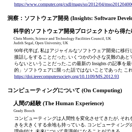
https://www.computer.org/csdl/mags/so/2012/04/mso20120400
洞察：ソフトウェア開発 (Insights: Software Develo
科学的ソフトウェア開発プロジェクトから得た教訓 (Lessons Lea
Chris Morris, Science and Technology Facilities Council, UK
Judith Segal, Open University, UK
90年代半ば, 私はアジャイルなソフトウェア開発に移
接話しをすることだった. いくつかの小さな災難のあ
らないということだった.この最新の Insights の
的」ソフトウェアに限った話ではないことであった こ
https://doi.ieeecomputersociety.org/10.1109/MS.2012.93
コンピューティングについて (On Computing)
人間の経験 (The Human Experience)
Grady Booch
コンピューティングは人間性を変化させてきたが, それ
きを大きくする余地も持っている. コンピューティング
理由付け, 未来について意識的になることができる.