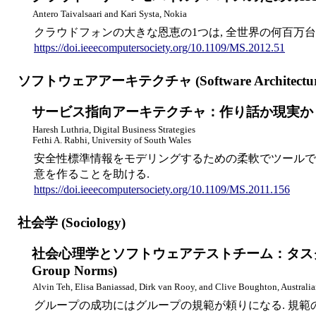
Antero Taivalsaari and Kari Systa, Nokia
クラウドフォンの大きな恩恵の1つは, 全世界の何百
https://doi.ieeecomputersociety.org/10.1109/MS.2012.51
ソフトウェアアーキテクチャ (Software Architectur
サービス指向アーキテクチャ：作り話か現実か？ (Service-Ori
Haresh Luthria, Digital Business Strategies
Fethi A. Rabhi, University of South Wales
安全性標準情報をモデリングするための柔軟でツールで
意を作ることを助ける.
https://doi.ieeecomputersociety.org/10.1109/MS.2011.156
社会学 (Sociology)
社会心理学とソフトウェアテストチーム：タスクに有効なグループの規
Group Norms)
Alvin Teh, Elisa Baniassad, Dirk van Rooy, and Clive Boughton, Australia
グループの成功にはグループの規範が頼りになる. 規範