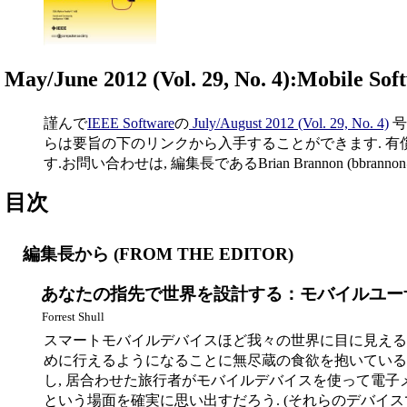
May/June 2012 (Vol. 29, No. 4):Mobile So
謹んで
IEEE Software
の
July/August 2012 (Vol. 29, No. 4)
号
らは要旨の下のリンクから入手することができます. 有償
す.お問い合わせは, 編集長であるBrian Brannon (bbra
目次
編集長から (FROM THE EDITOR)
あなたの指先で世界を設計する：モバイルユーザーインタフェースを考える
Forrest Shull
スマートモバイルデバイスほど我々の世界に目に見える
めに行えるようになることに無尽蔵の食欲を抱いている
し, 居合わせた旅行者がモバイルデバイスを使って電子メ
という場面を確実に思い出すだろう. (それらのデバイス