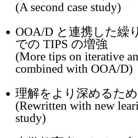
(A second case study)
OOA/D と連携した
での TIPS の増強
(More tips on iterative 
combined with OOA/D)
理解をより深めるため
(Rewritten with new leari
study)