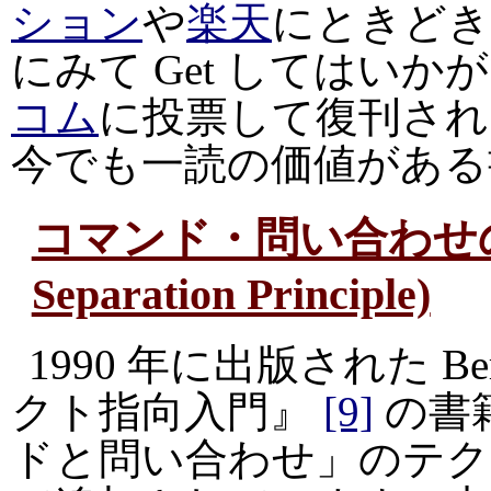
ション
や
楽天
にときどき
にみて Get してはい
コム
に投票して復刊され
今でも一読の価値がある
コマンド・問い合わせの分離
Separation Principle)
1990 年に出版された Ber
クト指向入門』
[9]
の書
ドと問い合わせ」のテク