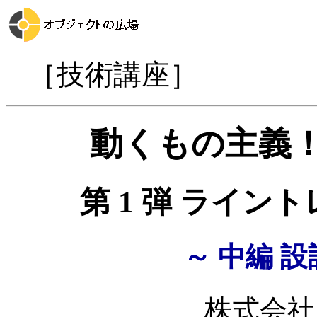
［技術講座］
動くもの主義！
第 1 弾 ライ
～ 中編 
株式会社