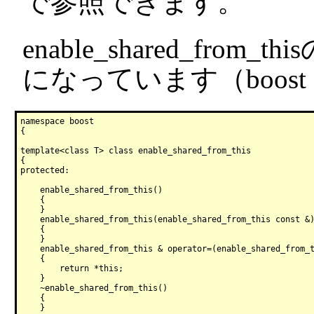
で参照できます。
enable_shared_fr
になっています（boost 
namespace boost

{

template<class T> class enable_shared_from_this

{

protected:

    enable_shared_from_this()

    {

    }

    enable_shared_from_this(enable_shared_from_this const &)
    {

    }

    enable_shared_from_this & operator=(enable_shared_from_t
    {

        return *this;

    }

    ~enable_shared_from_this()

    {

    }
