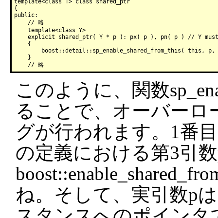
template<class T> class shared_ptr

{

public:

    // 略

    template<class Y>

    explicit shared_ptr( Y * p ): px( p ), pn( p ) // Y must
    {

        boost::detail::sp_enable_shared_from_this( this, p, 
    }

このように、関数sp_enable
ることで、オーバーロ
グが行われます。1番目のsp_en
の定義における第3引数
boost::enable_share
ね。そして、実引数p
スタンスへのポインタ