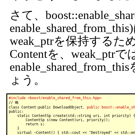
さて、boost::enable_sha
enable_shared_fr
weak_ptrを保持す
Contentを、weak_pt
enable_shared_fr
ょう。
#include <boost/enable_shared_from_this.hpp>

// 略

class Content:public DownloadObject
, public boost::enable_s
public:

    static ContentSp create(std::string uri, int priority) {
        ContentSp s(new Content(uri, priority));

        return s;

    }

    virtual ~Content() { std::cout << "Destroyed" << std::en