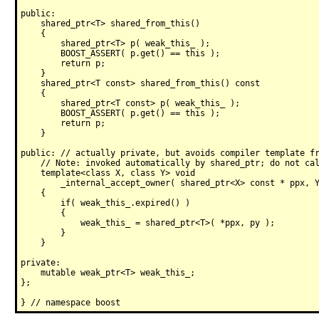
public:

    shared_ptr<T> shared_from_this()

    {

        shared_ptr<T> p( weak_this_ );

        BOOST_ASSERT( p.get() == this );

        return p;

    }

    shared_ptr<T const> shared_from_this() const

    {

        shared_ptr<T const> p( weak_this_ );

        BOOST_ASSERT( p.get() == this );

        return p;

    }

public: // actually private, but avoids compiler template fr
    // Note: invoked automatically by shared_ptr; do not cal
    template<class X, class Y> void 

        _internal_accept_owner( shared_ptr<X> const * ppx, Y
    {

        if( weak_this_.expired() )

        {

            weak_this_ = shared_ptr<T>( *ppx, py );

        }

    }

private:

    mutable weak_ptr<T> weak_this_;

};
