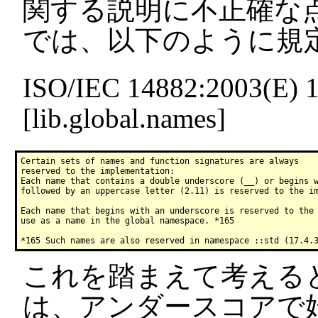
関する説明に不正確な点
では、以下のように規
ISO/IEC 14882:2003(E) 1
[lib.global.names]
Certain sets of names and function signatures are always 

reserved to the implementation:

Each name that contains a double underscore (__) or begins w
followed by an uppercase letter (2.11) is reserved to the im
Each name that begins with an underscore is reserved to the 
use as a name in the global namespace. *165

これを踏まえて考えると、_int
は、アンダースコアで