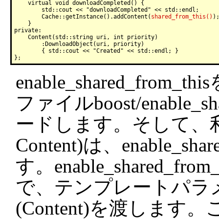
    virtual void downloadCompleted() {

        std::cout << "downloadCompleted" << std::endl;

        Cache::getInstance().addContent(
shared_from_this()
);
    }

private:

    Content(std::string uri, int priority)

        :DownloadObject(uri, priority)

        { std::cout << "Created" << std::endl; }

enable_shared_fr
ファイルboost/enable_s
ードします。そして、
Content)は、enable_sha
す。enable_shared_
で、テンプレートパラ
(Content)を渡し