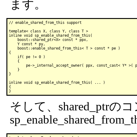
ます。
// enable_shared_from_this support

template< class X, class Y, class T > 

inline void sp_enable_shared_from_this( 

    boost::shared_ptr<X> const * ppx, 

    Y const * py, 

    boost::enable_shared_from_this< T > const * pe )

{

    if( pe != 0 )

    {

        pe->_internal_accept_owner( ppx, const_cast< Y* >( p
    }

}

inline void sp_enable_shared_from_this( ... )

{

そして、shared_pt
sp_enable_shared_