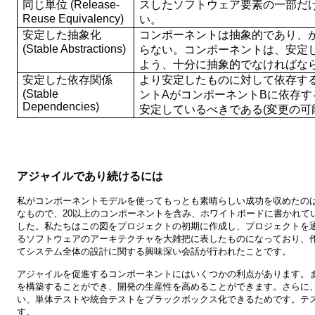
同じ単位 (Release-
スしたソフトウェア要素の一部だ
Reuse Equivalency)
い。
安定した抽象化
コンポーネントは抽象的であり、
(Stable Abstractions)
らない。コンポーネントは、安定
よう、十分に抽象的でなければな
安定した依存関係
より安定したものに対して依存す
(Stable
ントAがコンポーネントBに依存す
Dependencies)
安定しているべきである(変更の可
アジャイルであり続けるには
私がコンポーネントモデルを使ってもっとも素晴らしい成功を収めたの
なもので、20以上のコンポーネントを含み、ホワイトボードに書かれて
した。私たちはこの図をプロジェクトの初期に作成し、プロジェクトを
るソフトウェアのアーキテクチャを大雑把に表したものになっており、
てシステム全体の設計に関する興味深い会話が行われたことです。
アジャイルを促進するコンポーネントにはいくつかの利点があります。
を構築することができ、開発の生産性を高めることができます。さらに
い、単体テストや統合テストをブラックボックス化できるためです。テ
す。