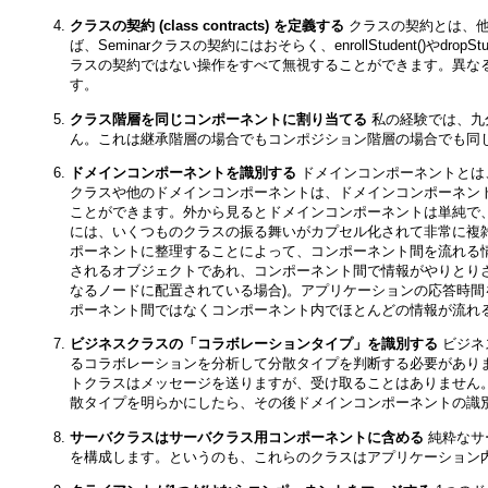
クラスの契約 (class contracts) を定義する
クラスの契約とは、他
ば、Seminarクラスの契約にはおそらく、enrollStudent()
ラスの契約ではない操作をすべて無視することができます。異な
す。
クラス階層を同じコンポーネントに割り当てる
私の経験では、九
ん。これは継承階層の場合でもコンポジション階層の場合でも同
ドメインコンポーネントを識別する
ドメインコンポーネントとは
クラスや他のドメインコンポーネントは、ドメインコンポーネン
ことができます。外から見るとドメインコンポーネントは単純で
には、いくつものクラスの振る舞いがカプセル化されて非常に複
ポーネントに整理することによって、コンポーネント間を流れる
されるオブジェクトであれ、コンポーネント間で情報がやりとり
なるノードに配置されている場合)。アプリケーションの応答時
ポーネント間ではなくコンポーネント内でほとんどの情報が流れ
ビジネスクラスの「コラボレーションタイプ」を識別する
ビジネ
るコラボレーションを分析して分散タイプを判断する必要があり
トクラスはメッセージを送りますが、受け取ることはありません
散タイプを明らかにしたら、その後ドメインコンポーネントの識
サーバクラスはサーバクラス用コンポーネントに含める
純粋なサ
を構成します。というのも、これらのクラスはアプリケーション