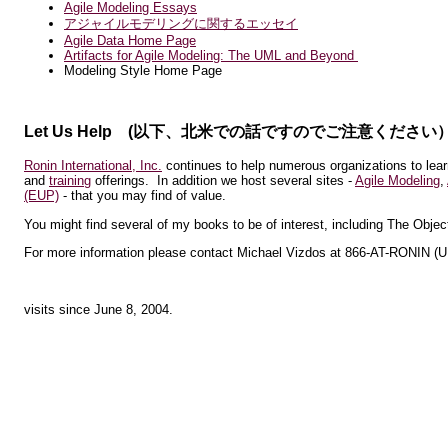
Agile Modeling Essays
アジャイルモデリングに関するエッセイ
Agile Data Home Page
Artifacts for Agile Modeling: The UML and Beyond
Modeling Style Home Page
Let Us Help (以下、北米での話ですのでご注意ください
Ronin International, Inc.
continues to help numerous organizations to lear
and
training
offerings. In addition we host several sites -
Agile Modeling
,
(EUP)
- that you may find of value.
You might find several of my books to be of interest, including The Objec
For more information please contact Michael Vizdos at 866-AT-RONIN (U.
visits since June 8, 2004.