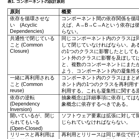
表1
. コンポーネントの設計原則
原則
概要
依存を循環させな
コンポーネント間の依存関係を循
い (Acyclic
えば、A→B→C→Aという依存は
Dependencies)
らない。
共通性で閉じている
同じコンポーネント内のクラスは
こと (Common
して閉じていなければならい。あ
Closure)
の1つのクラスに影響したとして
ント外のクラスに影響を及ぼして
と、複数のコンポーネントにまた
よう、コンポーネント内の凝集性
一緒に再利用される
コンポーネント内のクラスはまと
こと (Common
ネント内の1つのクラスを再利用
reuse)
利用する。これも凝集性に関する
依存の逆転
抽象概念は詳細事項に依存しては
(Dependency
象概念に依存するべきである。
Inversion)
開いているが、閉じ
ソフトウェア要素は拡張に対して
られてもいる
じられていなければならない。
(Open-Closed)
リリースと再利用は
再利用とリリースは同じ単位で行