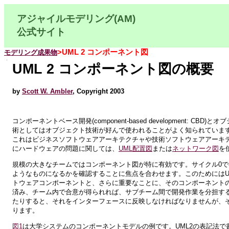
アジャイルモデリング(AM)
公式サイト
>UML 2 コンポーネント図
モデリング成果物
UML 2 コンポーネント図の概要
by
Scott W. Ambler
, Copyright 2003
コンポーネントベース開発(component-based development
術としてはオブジェクト技術が好んで使われることがよく知られています
これはビジネスソフトウェアアーキテクチャや技術ソフトウェアアーキ
にハードウェアの問題に関しては、
UML配置図
または
ネットワーク図
を
規模の大きなチームではコンポーネント図が特に有効です。サイクル0
ようなものになるかを確認することに焦点を合わせます。このためにはU
トウェアコンポーネントと、さらに重要なことに、そのコンポーネント
済み、チーム内で合意が得られれば、サブチーム間で開発作業を分担す
たりすると、それをインターフェースに反映しなければなりませんが、
ります。
図1
は大学システムのコンポーネントモデルの例です。UML2の表記法で