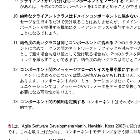
クライアントが1つだけならコンポーネントをマージする
1つのド
があれば、その2つのコンポーネントを1つにまとめることができ
純粋なクライアントクラスはドメインコンポーネントに属さない
セージを生成するだけで受け取ることはありませんが、ドメイン
ポーネントが提供する機能にクライアントクラスが寄与すること
ことになるでしょう。
結合度の高いクラスは同じコンポーネントに含める
2つのクラス
ントに含めて、クラス間のネットワークトラフィックを減らすべ
として渡す場合も返り値として受け取る場合も)。2つのクラスを
ィックを減らすことができます。結合度の高いクラスは同じとこ
コンポーネント間のメッセージフローのサイズを最小限にする
ク
ーネントに含めるかについては選ぶ余地があるかもしれません。
あります。コンポーネント内のコミュニケーションはたいてい、
ュニケーションでは、メッセージやパラメータをデータに変換し
必要になる可能性があります。
コンポーネント間の契約を定義する
コンポーネントはそれぞれク
約です。
表1
は、Agile Software Development(Martin, Newkir
です。これを取り上げたのは、コンポーネントモデリングを行う際に非