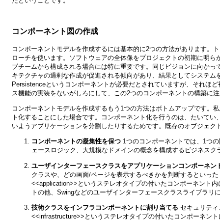
だということです。
コンポーネント図の作成
コンポーネントモデルを作成するには基本的に2つの方法があります。
ローチを使います。ソフトウェアの全体像をプロジェクトの初期に明ら
ブチームから構成される場合には特に重要です。同じビジョンに向かっ
キテクチャの過剰な作成が促進される傾向があり、結果としてシステム
Persistenceというコンポーネントが必要だとされていますが、そ
ス機能の実装をないがしろにして、この2つのコンポーネントの構築に
コンポーネントモデルを作成するもう1つの方法はボトムアップです。
ト化することにした場合です。コンポーネント化を行うのは、たいてい
いようアプリケーションを分割したりするためです。既存のオブジェク
コンポーネントの凝集性を保つ
1つのコンポーネントでは、1つ
ェースロジック、大規模なドメインの概念を構成するビジネスク
ユーザインターフェースクラスをアプリケーションコンポーネン
クラスや、どの画面/ページを表示するべきかを判断するといった「接着
<<application>>というステレオタイプの付いたコンポーネント内に
トの他、Swingなどのユーザインターフェースクラスライブラ
技術クラスをインフラコンポーネントに割り当てる
セキュリティ
<<infrastructure>>というステレオタイプの付いたコンポーネ