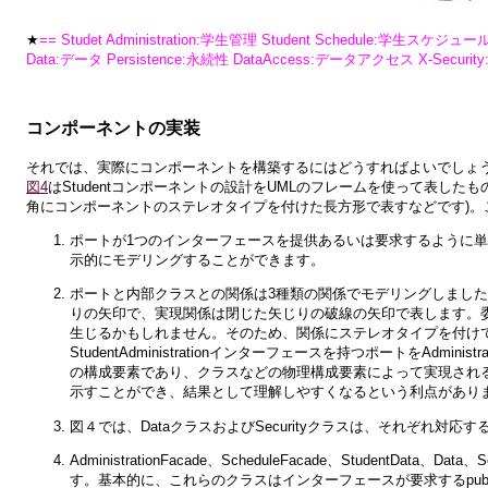
★
== Studet Administration:学生管理 Student Schedule:学生スケジュ
Data:データ Persistence:永続性 DataAccess:データアクセス X-Securi
コンポーネントの実装
それでは、実際にコンポーネントを構築するにはどうすればよいでしょ
図4
はStudentコンポーネントの設計をUMLのフレームを使って表し
角にコンポーネントのステレオタイプを付けた長方形で表すなどです)。
ポートが1つのインターフェースを提供あるいは要求するように
示的にモデリングすることができます。
ポートと内部クラスとの関係は3種類の関係でモデリングしまし
りの矢印で、実現関係は閉じた矢じりの破線の矢印で表します。
生じるかもしれません。そのため、関係にステレオタイプを付け
StudentAdministrationインターフェースを持つポートをAdm
の構成要素であり、クラスなどの物理構成要素によって実現され
示すことができ、結果として理解しやすくなるという利点があり
図４
では、DataクラスおよびSecurityクラスは、それぞれ対
AdministrationFacade、ScheduleFacade、StudentData
す。基本的に、これらのクラスはインターフェースが要求するpu