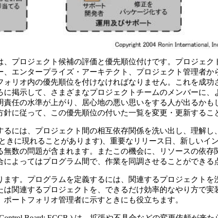
は、プロジェクト候補の評価と優先順位付けです。プロジェク
ー、エンタープライズ・アーキテクト、プロジェクト管理者か
フォリオ内の優先順位を付けなければなりません。これを成功
ろに掲示して、さまざまなプロジェクトチームのメンバーに、
明責任の水準が上がり、居心地の悪い思いをする人が出るかも
方針に従って、この優先順位の付いた一覧を変更・更新するこ
するには、プロジェクト間の相互依存関係を洗い出し、理解し
たときに現れることがあります)、重要なリリース日、新しいイ
る無数の問題が含まれます。またこの機会に、リソースの依存
場合によってはプログラム間で、作業を同調させることができる
ります。プログラムを定義するには、関連するプロジェクトを
たは関連するプロジェクトを、できるだけ効率的なやり方で実
、ポートフォリオ管理者に示すときにも役立ちます。
ange Control Board: ECCB ) は、拡張や不具合など