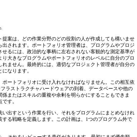
ト提案は、どの作業分野のどの役割の人が作成しても構いませ
ら出されます。ポートフォリオ管理者は、プログラムやプロジ
させるには、政治的な事柄に左右されない客観的な測定基準が
より大きなプログラムやポートフォリオのレベルに自分のプロ
しれません。最終的には、適切なプロジェクト管理者が自分の
とになります。
、ポートフォリオに受け入れなければなりません。この相互依
ンフラストラクチャハードウェアの到着、データベースや他の
関係またはスキルの重複や余剰を明らかにすることもできま
点です。
洗い出すという作業を行い、それをプログラムにまとめなけれ
装する戦略を定義します。この計画は、1つのプログラム外で
の変更依頼が来たら、それをレビューする責任があります。最初にまず優先順