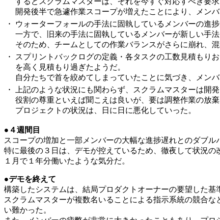
するとスクラムマスターは、それを今すぐ対応すべき要求
開発後半で急遽作業スコープが増えたことにより、メンバ
・
ウォーターフォールの手法に固執しているメンバーの進捗
一方で、旧来の手法に固執しているメンバーが新しい手法
そのため、チームとしての作業バランスがさらに崩れ、混
・
スプリントバックログの定義・各タスクの工数見積もりお
を高く見積もり過ぎたようだ。
自分たちで首を絞めてしまっていたことに気づき、メンバ
・
上記のような状況にも関わらず、スクラムマスターは開発
役割の尊重といえば聞こえは良いが、要は調整作業の放棄
プロジェクトの状況は、日に日に悪化していった。
●４週間目
スコープの増加と一部メンバーの大幅な進捗遅れとのダブル
特に最後の３日は、デモが控えているため、徹夜して状況の
１月で１年分働いたような気分だ。
●デモを終えて
構築したシステムは、結局プロダクトオーナーの要望した基
スクラムマスターが複数名いることによる指示系統の競合な
い難かった。