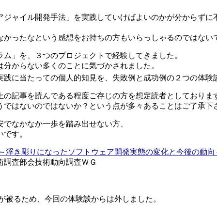
アジャイル開発手法」を実践していけばよいのかが分からずに
。
なかったなという感想をお持ちの方もいらっしゃるのではない
ラム」を、３つのプロジェクトで経験してきました。
は分からない多くのことに気づかされました。
実践に当たっての個人的知見を、失敗例と成功例の２つの体験
上の記事を読んである程度ご存じの方を想定読者としておりま
うではないのではないか？という点が多々あることはご了承下
安でなかなか一歩を踏み出せない方、
いです。
 ～浮き彫りになったソフトウェア開発実態の変化と今後の動向
術調査部会技術動向調査ＷＧ
が被るため、今回の体験談からは外しました。