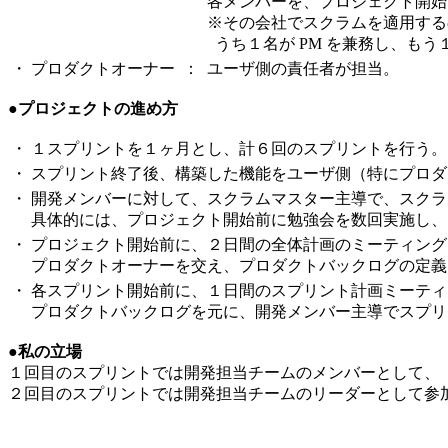
各メンバーを、プロジェクト開始
※その会社でスクラムを適用する
うち１名が PM を兼務し、もう
・
プロダクトオーナー
：
ユーザ側の責任者が担当。
●プロジェクトの進め方
・
１スプリントを１ヶ月とし、計６回のスプリントを行う。
・
スプリント終了後、構築した機能をユーザ側（特にプロダ
・
開発メンバーに対して、スクラムマスター主導で、スクラ
具体的には、プロジェクト開始前に勉強会を数回実施し、
・
プロジェクト開始前に、２日間の全体計画のミーティング
プロダクトオーナーを交え、プロダクトバックログの定義
・
各スプリント開始前に、１日間のスプリント計画ミーティ
プロダクトバックログを元に、開発メンバー主導でスプリ
●私の立場
１回目のスプリントでは開発担当チームのメンバーとして、
２回目のスプリントでは開発担当チームのリーダーとして参