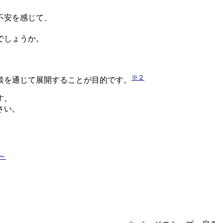
不安を感じて、
でしょうか。
※２
談を通じて展開することが目的です。
す。
さい。
～