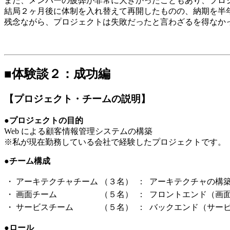
また、メンバーの疲弊が非常に大きかったこともあり、プロ
結局２ヶ月後に体制を入れ替えて再開したものの、納期を半
残念ながら、プロジェクトは失敗だったと言わざるを得なか
■体験談２：成功編
【プロジェクト・チームの説明】
●プロジェクトの目的
Web による顧客情報管理システムの構築
※私が現在勤務している会社で経験したプロジェクトです。
●チーム構成
・
アーキテクチャチーム
（３名）
：
アーキテクチャの構
・
画面チーム
（５名）
：
フロントエンド（画
・
サービスチーム
（５名）
：
バックエンド（サー
●ロール