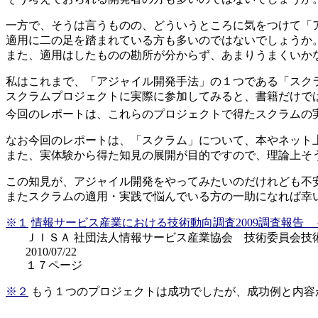
一方で、そうは言うものの、どういうところに気をつけて「
適用に二の足を踏まれている方も多いのではないでしょうか
また、適用はしたものの勘所が分からず、あまりうまくいか
私はこれまで、「アジャイル開発手法」の１つである「スク
スクラムプロジェクトに実際に参加してみると、書籍だけで
今回のレポートは、これらのプロジェクトで得たスクラムの
なお今回のレポートは、「スクラム」について、本やネット
また、実体験から得た知見の展開が目的ですので、理論上そ
この知見が、アジャイル開発をやってみたいのだけれども不
またスクラムの適用・実践で悩んでいる方の一助になれば幸
※１
情報サービス産業における技術動向調査2009調査報告
ＪＩＳＡ 社団法人情報サービス産業協会 技術委員会技
2010/07/22
１７ページ
※２
もう１つのプロジェクトは成功でしたが、成功例と内容