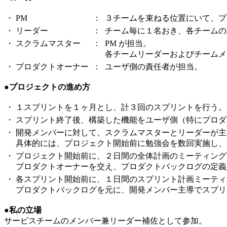
・
PM
：
３チームを束ねる位置にいて、プ
・
リーダー
：
チーム毎に１名おき、各チームの
・
スクラムマスター
：
PM が担当。
各チームリーダーおよびチームメ
・
プロダクトオーナー
：
ユーザ側の責任者が担当。
●プロジェクトの進め方
・
１スプリントを１ヶ月とし、計３回のスプリントを行う。
・
スプリント終了後、構築した機能をユーザ側（特にプロダ
・
開発メンバーに対して、スクラムマスターとリーダーが主
具体的には、プロジェクト開始前に勉強会を数回実施し、
・
プロジェクト開始前に、２日間の全体計画のミーティング
プロダクトオーナーを交え、プロダクトバックログの定義
・
各スプリント開始前に、１日間のスプリント計画ミーティ
プロダクトバックログを元に、開発メンバー主導でスプリ
●私の立場
サービスチームのメンバー兼リーダー補佐として参加。