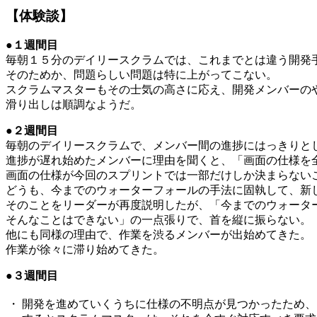
【体験談】
●１週間目
毎朝１５分のデイリースクラムでは、これまでとは違う開発
そのためか、問題らしい問題は特に上がってこない。
スクラムマスターもその士気の高さに応え、開発メンバーの
滑り出しは順調なようだ。
●２週間目
毎朝のデイリースクラムで、メンバー間の進捗にはっきりと
進捗が遅れ始めたメンバーに理由を聞くと、「画面の仕様を
画面の仕様が今回のスプリントでは一部だけしか決まらない
どうも、今までのウォーターフォールの手法に固執して、新
そのことをリーダーが再度説明したが、「今までのウォータ
そんなことはできない」の一点張りで、首を縦に振らない。
他にも同様の理由で、作業を渋るメンバーが出始めてきた。
作業が徐々に滞り始めてきた。
●３週間目
・
開発を進めていくうちに仕様の不明点が見つかったため、