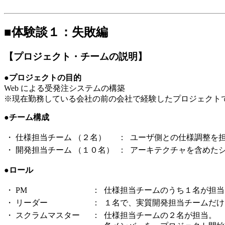
■体験談１：失敗編
【プロジェクト・チームの説明】
●プロジェクトの目的
Web による受発注システムの構築
※現在勤務している会社の前の会社で経験したプロジェクト
●チーム構成
・
仕様担当チーム
（２名）
：
ユーザ側との仕様調整を
・
開発担当チーム
（１０名）
：
アーキテクチャを含めた
●ロール
・
PM
：
仕様担当チームのうち１名が担当
・
リーダー
：
１名で、実質開発担当チームだけ
・
スクラムマスター
：
仕様担当チームの２名が担当。