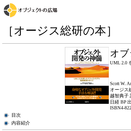
［オージス総研の本］
オブ
UML 2
Scott W. 
オージス
越智典子 
日経 BP 
ISBN4-822
目次
内容紹介