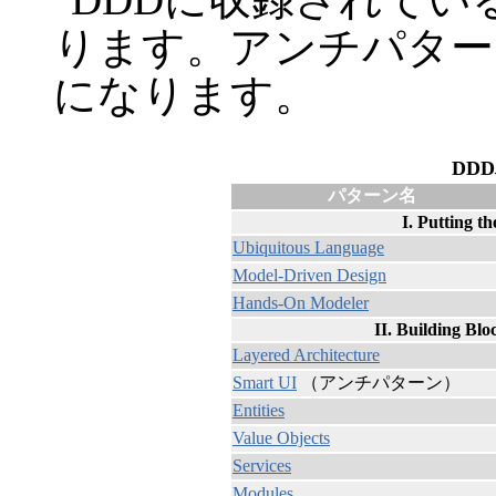
ります。アンチパター
になります。
DD
パターン名
I. Putting 
Ubiquitous Language
Model-Driven Design
Hands-On Modeler
II. Building Bl
Layered Architecture
Smart UI
（アンチパターン）
Entities
Value Objects
Services
Modules