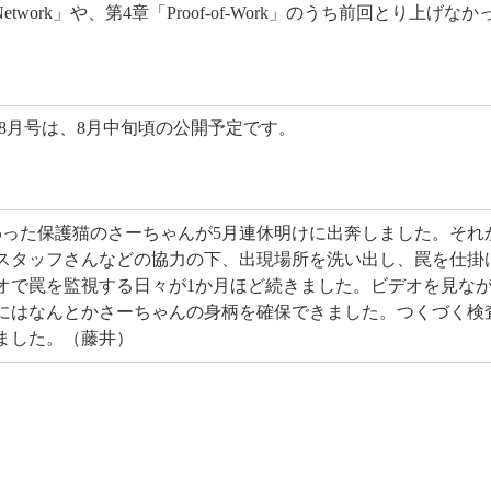
work」や、第4章「Proof-of-Work」のうち前回とり上げな
）
8月号は、8月中旬頃の公開予定です。
わった保護猫のさーちゃんが5月連休明けに出奔しました。それ
スタッフさんなどの協力の下、出現場所を洗い出し、罠を仕掛
オで罠を監視する日々が1か月ほど続きました。ビデオを見な
にはなんとかさーちゃんの身柄を確保できました。つくづく検
ました。（藤井）