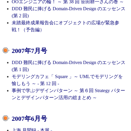
OOエンジニアの輪！ ～ 第 38 回 笹田耕一さんの巻 ～
DDD 難民に捧げる Domain-Driven Design のエッセンス
(第 2 回)
未踏最終成果報告会にオブジェクトの広場が緊急参
戦！（予告編）
2007年7月号
DDD 難民に捧げる Domain-Driven Design のエッセンス
(第 1 回)
モデリングカフェ「 Square 」～ UMLでモデリングを
愉しもう ～ - 第 12 回 -
事例で学ぶデザインパターン ～ 第６回 Strategy パター
ンとデザインパターン活用の総まとめ ～
2007年6月号
上海 見聞録 - 本屋 -