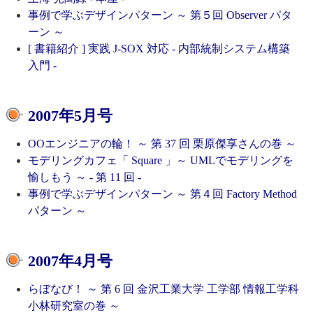
事例で学ぶデザインパターン ～ 第５回 Observer パタ
ーン ～
[ 書籍紹介 ] 実践 J-SOX 対応 - 内部統制システム構築
入門 -
2007年5月号
OOエンジニアの輪！ ～ 第 37 回 栗原傑享さんの巻 ～
モデリングカフェ「 Square 」～ UMLでモデリングを
愉しもう ～ - 第 11 回 -
事例で学ぶデザインパターン ～ 第４回 Factory Method
パターン ～
2007年4月号
らぼなび！ ～ 第 6 回 金沢工業大学 工学部 情報工学科
小林研究室の巻 ～