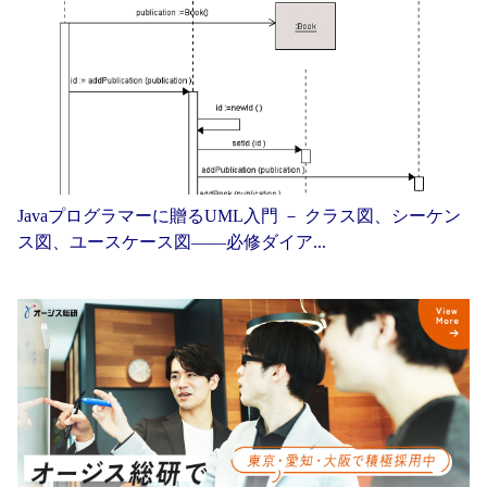
Javaプログラマーに贈るUML入門 － クラス図、シーケン
ス図、ユースケース図——必修ダイア...