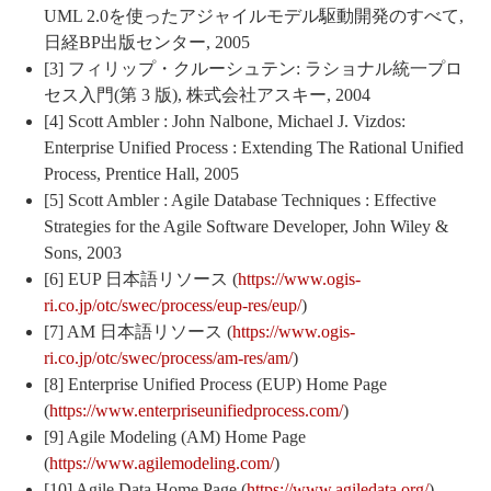
UML 2.0を使ったアジャイルモデル駆動開発のすべて,
日経BP出版センター, 2005
[3] フィリップ・クルーシュテン: ラショナル統一プロ
セス入門(第 3 版), 株式会社アスキー, 2004
[4] Scott Ambler : John Nalbone, Michael J. Vizdos:
Enterprise Unified Process : Extending The Rational Unified
Process, Prentice Hall, 2005
[5] Scott Ambler : Agile Database Techniques : Effective
Strategies for the Agile Software Developer, John Wiley &
Sons, 2003
[6] EUP 日本語リソース (
https://www.ogis-
ri.co.jp/otc/swec/process/eup-res/eup/
)
[7] AM 日本語リソース (
https://www.ogis-
ri.co.jp/otc/swec/process/am-res/am/
)
[8] Enterprise Unified Process (EUP) Home Page
(
https://www.enterpriseunifiedprocess.com/
)
[9] Agile Modeling (AM) Home Page
(
https://www.agilemodeling.com/
)
[10] Agile Data Home Page (
https://www.agiledata.org/
)