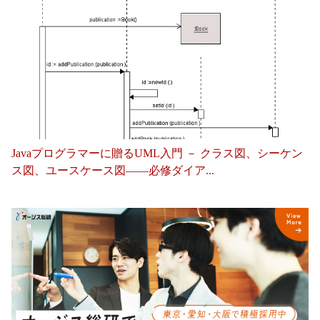
Javaプログラマーに贈るUML入門 － クラス図、シーケン
ス図、ユースケース図——必修ダイア...