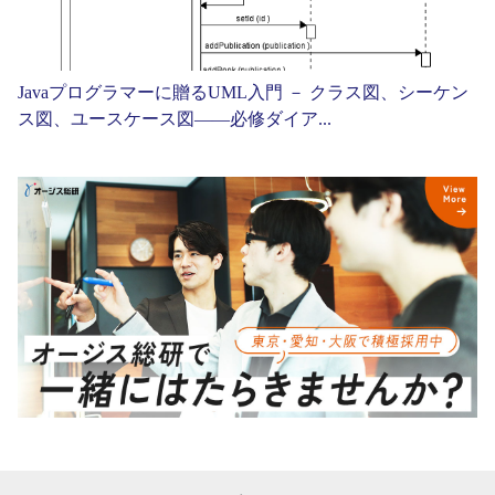
Javaプログラマーに贈るUML入門 － クラス図、シーケン
ス図、ユースケース図——必修ダイア...