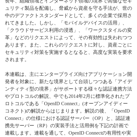
長年、組織領域とインターネット領域の境界で高価なセキ
ュリティ製品を配備し、脅威から資産を守る手法が、世の
中のデファクトスタンダードとして、多くの企業で採用さ
れてきました。しかし、「モバイルデバイスの活用」、
「クラウドサービス利用の浸透」、「ワークスタイルの変
革」などのリクエストによって、その有効性は失われつつ
あります。また、これらのリクエストに対し、資産ごとに
セキュリティ対策を実施するとなると、高度な実装を要求
されます。
本連載は、主にエンタープライズ向けアプリケーション開
発者を対象に、新たな境界として台頭しつつある「アイデ
ンティティ型の境界」がサポートする様々な認証連携方法
やプロトコルの解説、中でも2014年2月に標準化されたプ
ロトコルである「OpenID Connect」(オープンアイディー
コネクト)の解説からはじまります。解説の後、「OpenID
Connect」の仕様における認証サーバー（OP）と、認証連
携先サーバー（RP）の実装手法と活用例を下記の計画で
連載します。連載を通して、OpenID Connectの有用性や実