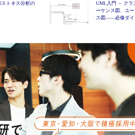
ロバストネス分析の
UML入門 － ク
ーケンス図、ユー
ス図——必修ダイア.