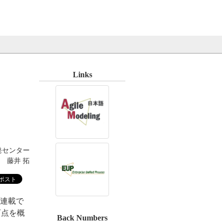
Links
発センター
藤井 拓
、本連載で
訂点を概
Back Numbers