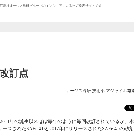
広場は
オージス総研
グループのエンジニアによる技術発表サイトです
.5の改訂点
オージス総研 技術部 アジャイル開
ramework)は、2011年の誕生以来ほぼ毎年のように毎回改訂されているが
スされたSAFe 4.0と2017年にリリースされたSAFe 4.5の改