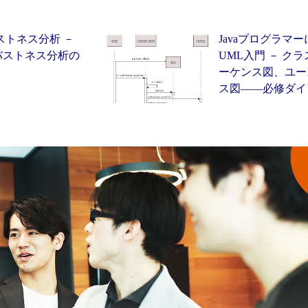
ストネス分析 －
Javaプログラマ
ロバストネス分析の
UML入門 － ク
ーケンス図、ユー
ス図——必修ダイア.