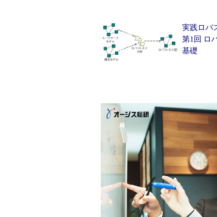
実践ロバ
第1回 
基礎