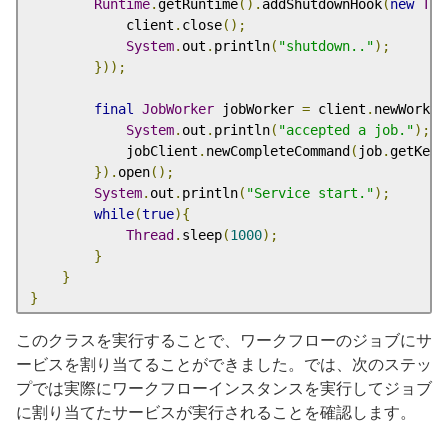
Runtime
.
getRuntime
().
addShutdownHook
(
new
Thr
            client
.
close
();
System
.
out
.
println
(
"shutdown.."
);
}));
final
JobWorker
 jobWorker 
=
 client
.
newWorker
System
.
out
.
println
(
"accepted a job."
);
            jobClient
.
newCompleteCommand
(
job
.
getKey
(
}).
open
();
System
.
out
.
println
(
"Service start."
);
while
(
true
){
Thread
.
sleep
(
1000
);
}
}
}
このクラスを実行することで、ワークフローのジョブにサ
ービスを割り当てることができました。では、次のステッ
プでは実際にワークフローインスタンスを実行してジョブ
に割り当てたサービスが実行されることを確認します。