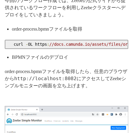
今回のワークフロー作成では、Zeebeの公式サイトから提
供されているワークフローを利用しZeebeクラスターへデ
プロイをしていきましょう。
order-process.bpmnファイルを取得
  curl 
-
OL https
:
//docs.camunda.io/assets/files/orde
BPMNファイルのデプロイ
order-process.bpmnファイルを取得したら、任意のブラウザ
http://localhost:8082
から
にアクセスしてZeebeシ
ンプルモニターの画面を立ち上げます。