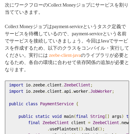
次にワークフローのCollect Moneyジョブにサービスを割り
当てていきます。
Collect Moneyジョブはpayment-serviceというタスク定義で
サービスを待機しているので、payment-serviceという名前
でサービスを接続していきましょう。今回はJavaでサービ
スを作成するため、以下のクラスをコンパイル・実行して
ください。実行には
zeebe-client-java
のライブラリが必要と
なるため、各自の環境に合わせて依存関係の追加が必要と
なります。
import
 io
.
zeebe
.
client
.
ZeebeClient
;
import
 io
.
zeebe
.
client
.
api
.
worker
.
JobWorker
;
public
class
PaymentService
{
public
static
void
 main
(
final
String
[]
 args
)
thr
final
ZeebeClient
 client 
=
ZeebeClient
.
newCl
.
usePlaintext
().
build
();