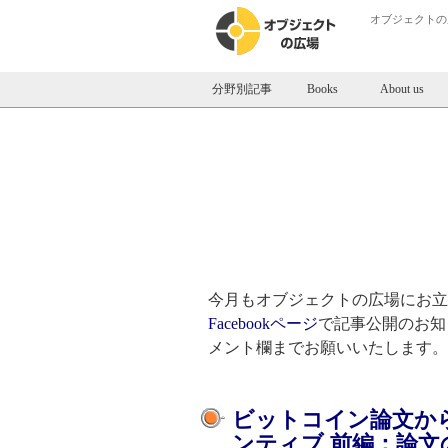
オブジェクトの
分野別記事
Books
About us
今月もオブジェクトの広場にお
Facebookページ
で記事公開のお知
メント欄までお願いいたします。（20
ビットコイン論文から
ンティブ 前編：論文