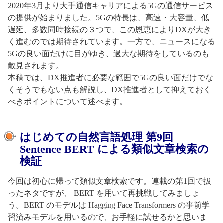
2020年3月より大手通信キャリアによる5Gの通信サービス
の提供が始まりました。5Gの特長は、高速・大容量、低
遅延、多数同時接続の３つで、この恩恵によりDXが大き
く進むのでは期待されています。一方で、ニュースになる
5Gの良い面だけに目がゆき、過大な期待をしているのも
散見されます。
本稿では、DX推進者に必要な範囲で5Gの良い面だけでな
くそうでもない点も解説し、DX推進者として抑えておく
べきポイントについて述べます。
はじめての自然言語処理 第9回
Sentence BERT による類似文章検索の
検証
今回は初心に帰って類似文章検索です。連載の第1回で扱
ったネタですが、 BERT を用いて再挑戦してみましょ
う。BERT のモデルは Hagging Face Transformers の事前学
習済みモデルを用いるので、お手軽に試せるかと思いま