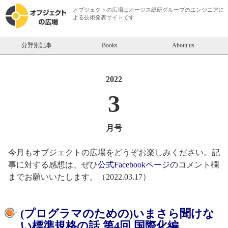
オブジェクトの広場は
オージス総研
グループのエンジニアに
よる技術発表サイトです
分野別記事
Books
About us
2022
3
月号
今月もオブジェクトの広場をどうぞお楽しみください。記
事に対する感想は、ぜひ
公式Facebookページ
のコメント欄
までお願いいたします。（2022.03.17）
(プログラマのための)いまさら聞けな
い標準規格の話 第4回 国際化編