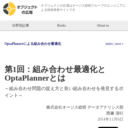
オブジェクトの広場は
オージス総研
グループのエンジニアに
よる技術発表サイトです
分野別記事
Books
About us
OptaPlannerによる組み合わせ最適化
index
|
next »
第1回：組み合わせ最適化と
OptaPlannerとは
～組み合わせ問題の捉え方と良い組み合わせを発見するポ
イント～
株式会社オージス総研 データアナリシス部
西腋 清行
2014年11月6日