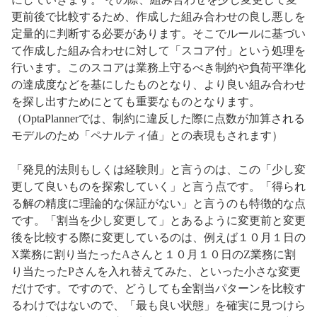
更前後で比較するため、作成した組み合わせの良し悪しを
定量的に判断する必要があります。そこでルールに基づい
て作成した組み合わせに対して「スコア付」という処理を
行います。このスコアは業務上守るべき制約や負荷平準化
の達成度などを基にしたものとなり、より良い組み合わせ
を探し出すためにとても重要なものとなります。
（OptaPlannerでは、制約に違反した際に点数が加算される
モデルのため「ペナルティ値」との表現もされます）
「発見的法則もしくは経験則」と言うのは、この「少し変
更して良いものを探索していく」と言う点です。「得られ
る解の精度に理論的な保証がない」と言うのも特徴的な点
です。「割当を少し変更して」とあるように変更前と変更
後を比較する際に変更しているのは、例えば１０月１日の
X業務に割り当たったAさんと１０月１０日のZ業務に割
り当たったPさんを入れ替えてみた、といった小さな変更
だけです。ですので、どうしても全割当パターンを比較す
るわけではないので、「最も良い状態」を確実に見つけら