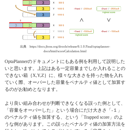
出典 https://docs.jboss.org/drools/release/6.1.0.Final/optaplanner-
docs/html/scoreCalculation.html
OptaPlannerのドキュメントにもある例を利用して説明した
いと思います。上記はある一定容量までしか入れることの
できない箱｛X,Y,Z｝に、様々な大きさを持った物を入れ
ていく際、オーバーした容量をペナルティ値として加算す
るのがお勧めとなります。
より良い組み合わせが判断できなくなる誤った例として、
「容量をオーバーした」という場合にだけ大きさ「-１」
のペナルティ値を加算する、という「Trapped score」のよ
うな例があります。この誤ったペナルティ値の加算方法を