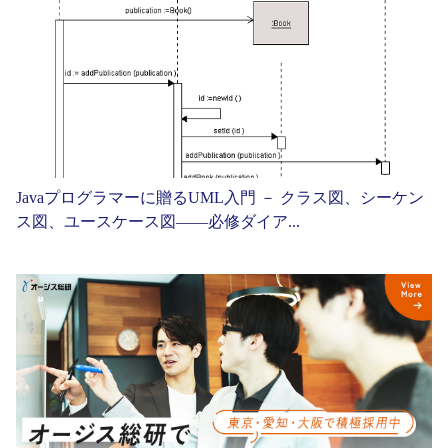
Javaプログラマーに贈るUML入門 － クラス図、シーケン
ス図、ユースケース図——必修ダイア...