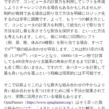
ですので、コンピュータの計算力を利用してシフトを作成
しようとチャレンジされる場合もあるかもしれませんが、
制約が複雑である場合は割り当て方法を明確にロジック化
するのは非常に困難です。よって、もう一つの解き方とし
て、コンピュータの計算力を利用して総当たりで割り当て
方法を試し最も良さそうな割当を採択する、といった方法
も考えられます。しかし、仮に10名に5日間のシフト
（朝、昼、晩、休みの4種類）を割り当てる場合、すべて
10×5
で4
個の組み合わせが存在します。これは約13京の1兆
30
倍（1.3*10
）パターンとなり、10000パターン/秒で計算
しても400京年かかり太陽系の寿命が尽きるまで計算して
も全く間に合いません。ですので、全パターンを計算して
最も良いものを選ぶという戦略は現実的には不可能です。
そこで以前よりこのような膨大な組み合わせの中からより
良い組み合わせを見つけ出すために様々手法が提案されて
おり、実際に活用されている場面もあります。
OptaPlanner（
https://www.optaplanner.org/
）はそう言った取
り組みの一つで、「メタヒューリスティックな解法」と分