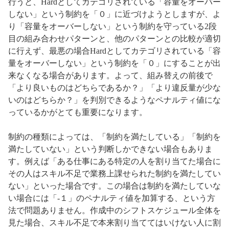
行うと、Hardとしてカテゴリされている「容量をオーバー
しない」という制約を「０」に近づけようとしますが、よ
り「容量をオーバーしない」という制約を守っている2段
目の組み合わせパターンと、他のパターンとの比較が適切
に行えず、最悪の場合Hardとしてカテゴリされている「容
量をオーバーしない」という制約を「０」にすることが出
来なくなる場合があります。よって、組み替えの前後で
「より良いものはどちらであるか？」「より違反量が少な
いのはどちらか？」を判別できるようなペナルティ値にな
っているかがとても重要になります。
制約の種類によっては、「制約を満たしている」「制約を
満たしていない」という判断しかできない場合もありま
す。例えば「ある仕事にある特定の人を割り当てた場合に
その人はスキル不足で業務上課せられた制約を満たしてい
ない」といった場合です。この場合は制約を満たしていな
い場合には「-１」のペナルティ値を加算する、という方
法で問題ありません。作成中のシフトスケジュール全体を
見た場合、スキル不足で本来割り当ててはいけない人に割