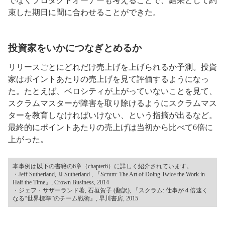
でなくプロダクトオーナーも考えることで、結果として約
束した期日に間に合わせることができた。
投資家をいかにつなぎとめるか
リリースごとにどれだけ売上げを上げられるか予測。投資
家はポイントあたりの売上げを見て評価するようになっ
た。たとえば、ベロシティが上がっていないことを見て、
スクラムマスターが障害を取り除けるようにスクラムマス
ターを教育しなければいけない、という指摘が出るなど。
最終的にポイントあたりの売上げは当初から比べて6倍に
上がった。
本事例は以下の書籍の6章（chapter6）に詳しく紹介されています。
・Jeff Sutherland, JJ Sutherland , 『Scrum: The Art of Doing Twice the Work in
Half the Time』, Crown Business, 2014
・ジェフ・サザーランド著, 石垣賀子 (翻訳), 『スクラム: 仕事が４倍速く
なる“世界標準”のチーム戦術』, 早川書房, 2015