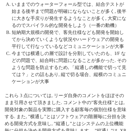
いままでのウォーターフォール型では、結合テストが
始まる後半まで問題が明確にならないことが多く, 後半
に大きな手戻りが発生するようなことが多く, 大変にな
るのでスパイラル的な開発をしよう（一番の動機）
短納期大規模の開発で、客先仕様なども開発を開始し
てから決めていくような状況やハードウェアの開発も
平行して行なっているなどコミュニケーションが大事
今までは横通しの層で設計を分割していたのも、I/F な
どの問題で、結合時に問題になることが多かった. その
ような問題を防止するため, 「縦通しの機能で切って見
ては？」との話もあり, 縦で切る場合、縦横のコミュニ
ケーションが大事
これら 3 点については, リーダ自身のコメントをほぼその
まま引用させて頂きました. コメント中の”客先仕様”とは,
開発対象の製品を実際に購入する顧客毎の個別仕様を意味
する. また, ”横通し”とはソフトウェアの階層毎に分担を決
める開発方式を意味し, ”縦通し”とはシステムの上位機能
毎に分担を決める開発方式を意味します. ”縦通し”は, XP