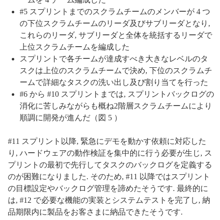
#5 スプリントまでのスクラムチームのメンバーが 4 つ
の下位スクラムチームのリーダ及びサブリーダとなり,
これらのリーダ, サブリーダと全体を統括するリーダで
上位スクラムチームを編成した
スプリントで各チームが達成すべき大きなレベルのタ
スクは上位のスクラムチームで決め, 下位のスクラムチ
ームで詳細なタスクの洗い出し及び割り当てを行った
#6 から #10 スプリントまでは, スプリントバックログの
消化に苦しみながらも概ね2階層スクラムチームにより
順調に開発が進んだ（図 5 ）
#11 スプリント以降, 緊急にデモを動かす依頼に対応した
り, ハードウェアの動作検証を集中的に行う必要が生じ, ス
プリントの最初で先行してタスクのバックログを定義する
のが困難になりました. そのため, #11 以降ではスプリント
の目標設定やバックログ管理を諦めたそうです. 最終的に
は, #12 で必要な機能の実装とシステムテストを完了し, 納
品期限内に製品をお客さまに納品できたそうです.