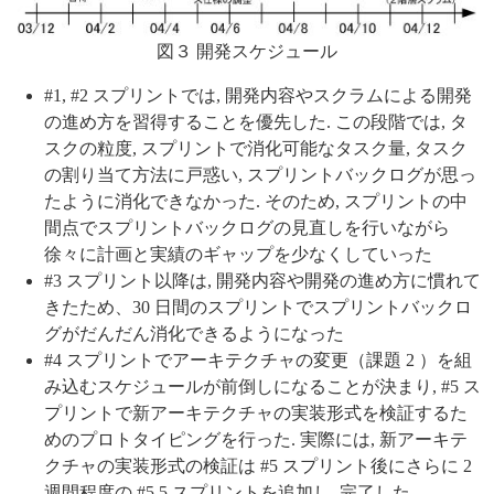
図３ 開発スケジュール
#1, #2 スプリントでは, 開発内容やスクラムによる開発
の進め方を習得することを優先した. この段階では, タ
スクの粒度, スプリントで消化可能なタスク量, タスク
の割り当て方法に戸惑い, スプリントバックログが思っ
たように消化できなかった. そのため, スプリントの中
間点でスプリントバックログの見直しを行いながら
徐々に計画と実績のギャップを少なくしていった
#3 スプリント以降は, 開発内容や開発の進め方に慣れて
きたため、30 日間のスプリントでスプリントバックロ
グがだんだん消化できるようになった
#4 スプリントでアーキテクチャの変更（課題 2 ）を組
み込むスケジュールが前倒しになることが決まり, #5 ス
プリントで新アーキテクチャの実装形式を検証するた
めのプロトタイピングを行った. 実際には, 新アーキテ
クチャの実装形式の検証は #5 スプリント後にさらに 2
週間程度の #5.5 スプリントを追加し, 完了した.