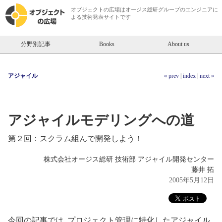
オブジェクトの広場は
オージス総研
グループのエンジニアに
よる技術発表サイトです
分野別記事
Books
About us
アジャイル
« prev
|
index
|
next »
アジャイルモデリングへの道
第２回：スクラム組んで開発しよう！
株式会社オージス総研 技術部 アジャイル開発センター
藤井 拓
2005年5月12日
今回の記事では, プロジェクト管理に特化したアジャイル