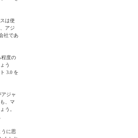
セスは使
、アジ
な会社であ
る程度の
ょう
3.0 を
がアジャ
も、マ
ょう。
。
ように思