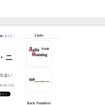
Links
前編
|
もくじ
|
・ニ
の出会い
0年4月23日
Back Numbers