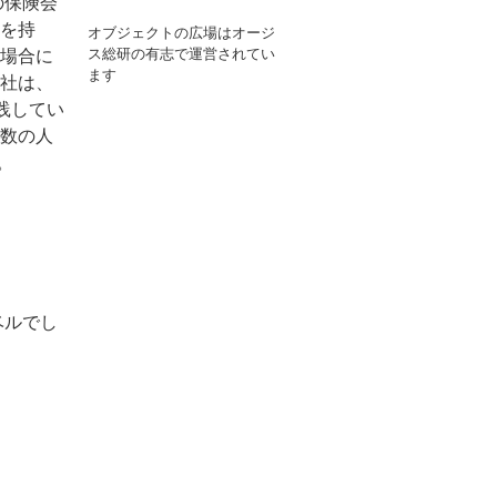
の保険会
を持
オブジェクトの広場はオージ
ス総研の有志で運営されてい
場合に
ます
社は、
実践してい
数の人
。
ベルでし