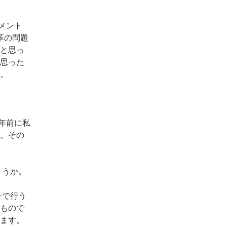
メント
革の問題
と思っ
思った
。
年前に私
。その
ょうか。
チで行う
もので
ます。