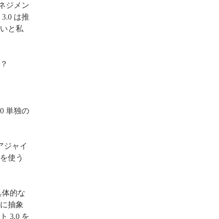
ネジメン
.0 は推
いと私
か？
0 単独の
アジャイ
を使う
具体的な
に抽象
3.0 を