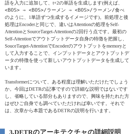
語を入力に追加して、t+2の単語を生成します(例えば、
<BOS> ⇒ <BOS>/ラーメン ⇒ <BOS>/ラーメン/食べ
のように、1単語ずつ生成するイメージです)。前処理と後
処理はEncoderと同じで、違いはAttentionの処理をSelf-
AttentionとSourceTarget-Attentionの2回行う点です。最初の
Self-Attentionでアウトプットデータ自身の特徴を把握し、
SouceTarget-AttentionでEncoderのアウトプットをmemoryと
して入力することで、インプットデータとアウトプットデ
ータの特徴を使って新しいアウトプットデータを生成して
います。
Transformerについて、ある程度は理解いただけたでしょう
か。今回はDETRの記事ですので詳細な説明ではないです
し、省略している部分もありますので、興味を持たれた方
はぜひご自身でも調べていただければ幸いです。それで
は、次章から本題であるDETRの説明を行います。
3.DETRのアーキテクチャの詳細説明