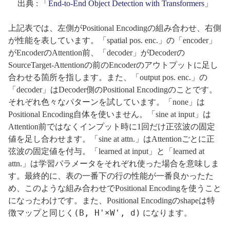
出典 :
「End-to-End Object Detection with Transformers」
上記表では、左側がPositional Encodingの組み合わせ、右側
が性能を表しています。「spatial pos. enc.」の「encoder」
がEncoderのAttention前、「decoder」がDecoderの
SourceTarget-Attentionの前のEncoderのアウトプットに足し
合わせる箇所を指します。また、「output pos. enc.」の
「decoder」はDecoder側のPositional Encodingのことです。
それぞれ色々なパターンを試しています。「none」は
Positional Encoding自体を使いません。「sine at input」は
Attention前ではなくインプット時に1回だけ正弦波の固定
値を足し合わせます。「sine at attn.」はAttentionごとに正
弦波の固定値を付与。「learned at input」と「learned at
attn.」は学習パラメータをそれぞれ使った場合を意味しま
す。最終的に、表の一番下の行の性能が一番良かったた
め、このような組み合わせでPositional Encodingを使うこと
になったわけです。また、Positional Encodingのshapeは特
(B, H'×W', d)
徴マップと同じく
になります。