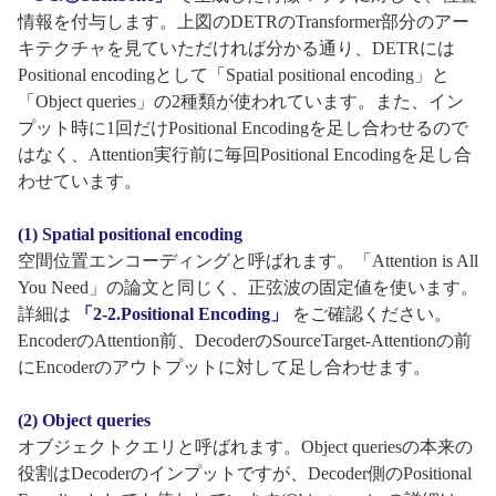
情報を付与します。上図のDETRのTransformer部分のアー
キテクチャを見ていただければ分かる通り、DETRには
Positional encodingとして「Spatial positional encoding」と
「Object queries」の2種類が使われています。また、イン
プット時に1回だけPositional Encodingを足し合わせるので
はなく、Attention実行前に毎回Positional Encodingを足し合
わせています。
(1) Spatial positional encoding
空間位置エンコーディングと呼ばれます。「Attention is All
You Need」の論文と同じく、正弦波の固定値を使います。
詳細は
「2-2.Positional Encoding」
をご確認ください。
EncoderのAttention前、DecoderのSourceTarget-Attentionの前
にEncoderのアウトプットに対して足し合わせます。
(2) Object queries
オブジェクトクエリと呼ばれます。Object queriesの本来の
役割はDecoderのインプットですが、Decoder側のPositional