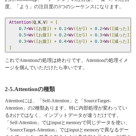
度、「よう」の注目度の3つのシーケンスになります。
Attention
(
Q
,
K
,
V
)
=
[
0.7
×
Wv
([お腹])
+
0.1
×
Wv
([が])
+
0.2
×
Wv
([減った]),
0.5
×
Wv
([お腹])
+
0.2
×
Wv
([が])
+
0.3
×
Wv
([減った]),
0.3
×
Wv
([お腹])
+
0.4
×
Wv
([が])
+
0.3
×
Wv
([減った])
]
これでAttentionの処理は終わりです。Attentionの処理イメ
ージを掴んでいただけたら幸いです。
2-5.Attentionの種類
Attentionには、「Self-Attention」と「SourceTarget-
Attention」の2種類あります。特に内部処理が変わってい
るわけではなく、インプットデータが違うだけです。
「Self-Attention」ではinputとmemoryで同じデータを使い、
「SourceTarget-Attention」ではinputとmemoryで異なるデー