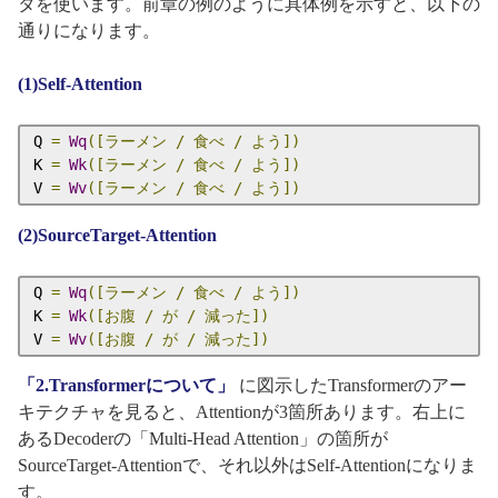
タを使います。前章の例のように具体例を示すと、以下の
通りになります。
(1)Self-Attention
Q 
=
Wq
([ラーメン
/
食べ
/
よう])
K 
=
Wk
([ラーメン
/
食べ
/
よう])
V 
=
Wv
([ラーメン
/
食べ
/
よう])
(2)SourceTarget-Attention
Q 
=
Wq
([ラーメン
/
食べ
/
よう])
K 
=
Wk
([お腹
/
が
/
減った])
V 
=
Wv
([お腹
/
が
/
減った])
「2.Transformerについて」
に図示したTransformerのアー
キテクチャを見ると、Attentionが3箇所あります。右上に
あるDecoderの「Multi-Head Attention」の箇所が
SourceTarget-Attentionで、それ以外はSelf-Attentionになりま
す。