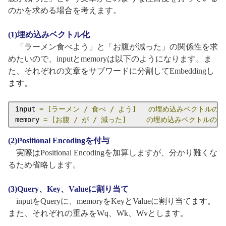
のかを求める場合を考えます。
(1)埋め込みベクトル化
「ラーメン食べよう」と「お腹が減った」の関係性を求
めたいので、inputとmemoryは以下のようになります。ま
た、それぞれの文章をサブワードに分割してEmbeddingし
ます。
input 
=
[ラーメン
/
食べ
/
よう]
の埋め込みベクトルのシ
memory 
=
[お腹
/
が
/
減った]
の埋め込みベクトルのシ
(2)Positional Encodingを付与
実際はPositional Encodingを加算しますが、分かり難くな
るため省略します。
(3)Query、Key、Valueに割り当て
inputをQueryに、memoryをKeyとValueに割り当てます。
また、それぞれの重みをWq、Wk、Wvとします。