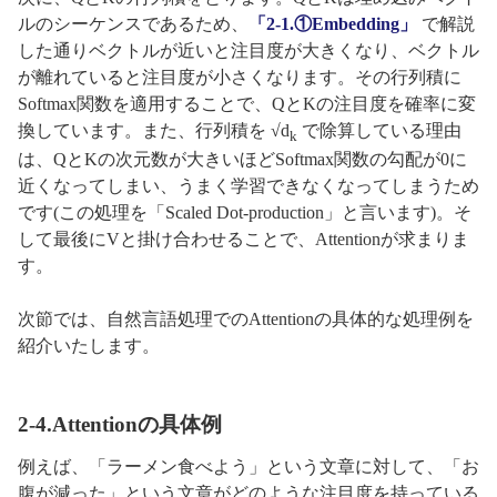
ルのシーケンスであるため、
「2-1.①Embedding」
で解説
した通りベクトルが近いと注目度が大きくなり、ベクトル
が離れていると注目度が小さくなります。その行列積に
Softmax関数を適用することで、QとKの注目度を確率に変
換しています。また、行列積を √d
で除算している理由
k
は、QとKの次元数が大きいほどSoftmax関数の勾配が0に
近くなってしまい、うまく学習できなくなってしまうため
です(この処理を「Scaled Dot-production」と言います)。そ
して最後にVと掛け合わせることで、Attentionが求まりま
す。
次節では、自然言語処理でのAttentionの具体的な処理例を
紹介いたします。
2-4.Attentionの具体例
例えば、「ラーメン食べよう」という文章に対して、「お
腹が減った」という文章がどのような注目度を持っている