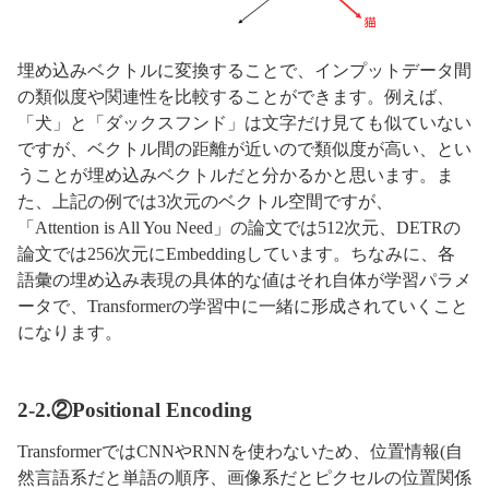
埋め込みベクトルに変換することで、インプットデータ間
の類似度や関連性を比較することができます。例えば、
「犬」と「ダックスフンド」は文字だけ見ても似ていない
ですが、ベクトル間の距離が近いので類似度が高い、とい
うことが埋め込みベクトルだと分かるかと思います。ま
た、上記の例では3次元のベクトル空間ですが、
「Attention is All You Need」の論文では512次元、DETRの
論文では256次元にEmbeddingしています。ちなみに、各
語彙の埋め込み表現の具体的な値はそれ自体が学習パラメ
ータで、Transformerの学習中に一緒に形成されていくこと
になります。
2-2.②Positional Encoding
TransformerではCNNやRNNを使わないため、位置情報(自
然言語系だと単語の順序、画像系だとピクセルの位置関係