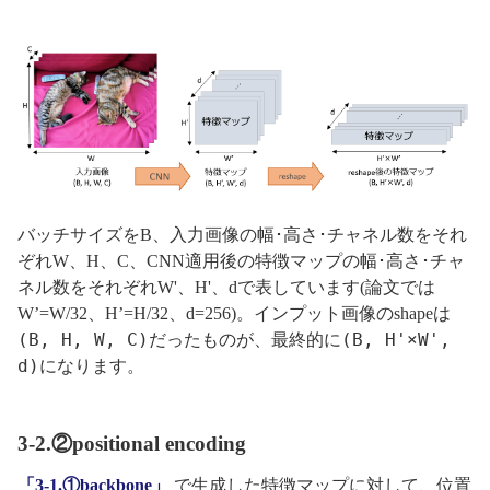
バッチサイズをB、入力画像の幅･高さ･チャネル数をそれ
ぞれW、H、C、CNN適用後の特徴マップの幅･高さ･チャ
ネル数をそれぞれW'、H'、dで表しています(論文では
W’=W/32、H’=H/32、d=256)。インプット画像のshapeは
(B, H, W, C)
(B, H'×W',
だったものが、最終的に
d)
になります。
3-2.②positional encoding
「3-1.①backbone」
で生成した特徴マップに対して、位置