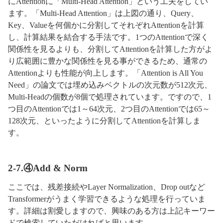
にAttentionに「Multi-Head Attention」という工夫をしてい
ます。「Multi-Head Attention」は上図の通り、Query、
Key、Valueを何個かに分割してそれぞれAttentionを計算
し、計算結果を結合する手法です。1つのAttentionで深く
関係性を見るよりも、分割してAttentionを計算した方がよ
り広範囲に豊かな関係性を見る事ができるため、通常の
Attentionよりも性能が向上します。「Attention is All You
Need」の論文では埋め込みベクトルの次元数が512次元、
Multi-Headの個数が8個で処理されています。ですので、1
つ目のAttentionでは1～64次元、2つ目のAttentionでは65～
128次元、といったように分割してAttentionを計算しま
す。
2-7.④Add & Norm
ここでは、残差接続やLayer Normalization、Drop outなど
Transformerがうまく学習できるような処理を行っていま
す。詳細は割愛しますので、興味のある方は上記キーワー
ドで検索していただければと思います。