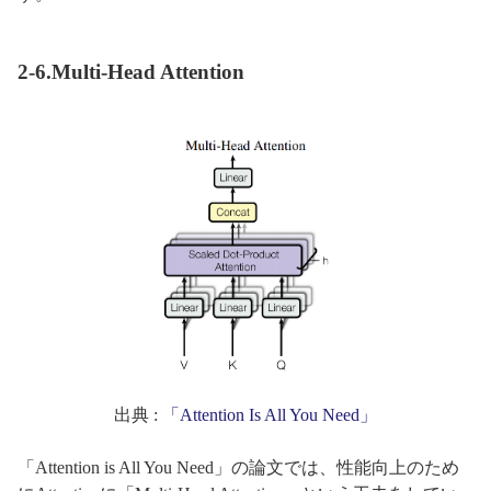
2-6.Multi-Head Attention
出典 :
「Attention Is All You Need」
「Attention is All You Need」の論文では、性能向上のため