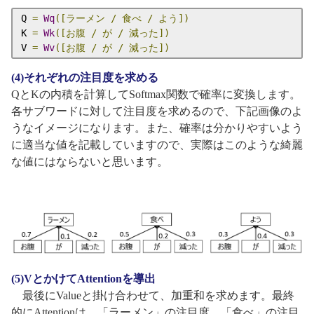
Q 
=
Wq
([ラーメン
/
食べ
/
よう])
K 
=
Wk
([お腹
/
が
/
減った])
V 
=
Wv
([お腹
/
が
/
減った])
(4)それぞれの注目度を求める
QとKの内積を計算してSoftmax関数で確率に変換します。
各サブワードに対して注目度を求めるので、下記画像のよ
うなイメージになります。また、確率は分かりやすいよう
に適当な値を記載していますので、実際はこのような綺麗
な値にはならないと思います。
(5)VとかけてAttentionを導出
最後にValueと掛け合わせて、加重和を求めます。最終
的にAttentionは、「ラーメン」の注目度、「食べ」の注目