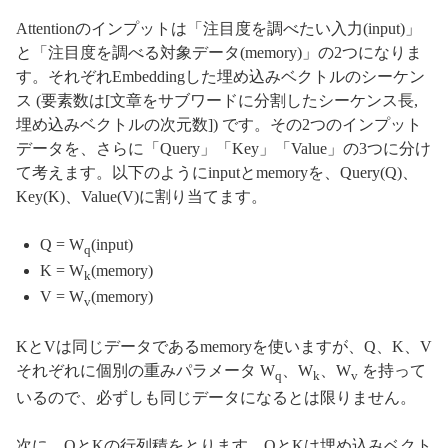
Attentionのインプットは「注目度を調べたい入力(input)」
と「注目度を調べる対象データ(memory)」の2つになりま
す。それぞれEmbeddingした埋め込みベクトルのシーケン
ス (要素数は[文章をサブワードに分割したシーケンス長,
埋め込みベクトルの次元数]) です。その2つのインプット
データを、さらに「Query」「Key」「Value」の3つに分け
て考えます。以下のようにinputとmemoryを、Query(Q)、
Key(K)、Value(V)に割り当てます。
Q = W
(input)
q
K = W
(memory)
k
V = W
(memory)
v
KとVは同じデータであるmemoryを使いますが、Q、K、V
それぞれに個別の重みパラメータ W
、W
、W
を持って
q
k
v
いるので、必ずしも同じデータになるとは限りません。
次に、QとKの行列積をとります。QとKは埋め込みベクト