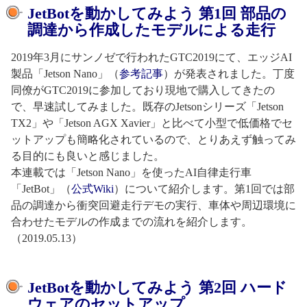
JetBotを動かしてみよう 第1回 部品の
調達から作成したモデルによる走行
2019年3月にサンノゼで行われたGTC2019にて、エッジAI
製品「Jetson Nano」（
参考記事
）が発表されました。丁度
同僚がGTC2019に参加しており現地で購入してきたの
で、早速試してみました。既存のJetsonシリーズ「Jetson
TX2」や「Jetson AGX Xavier」と比べて小型で低価格でセ
ットアップも簡略化されているので、とりあえず触ってみ
る目的にも良いと感じました。
本連載では「Jetson Nano」を使ったAI自律走行車
「JetBot」（
公式Wiki
）について紹介します。第1回では部
品の調達から衝突回避走行デモの実行、車体や周辺環境に
合わせたモデルの作成までの流れを紹介します。
（2019.05.13）
JetBotを動かしてみよう 第2回 ハード
ウェアのセットアップ